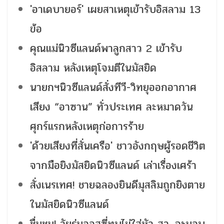
'อาเดบายอร์' เผยสาเหตุเข้ารับอิสลาม 13
ข้อ
คุณแม่นิวซีแลนด์พาลูกสาว 2 เข้ารับ
อิสลาม หลังเหตุโจมตีในมัสยิด
นายกฯนิวซีแลนด์สั่งทีวี-วิทยุออกอากาศ
เสียง “อาซาน” ทั่วประเทศ ละหมาดวัน
ศุกร์แรกหลังเหตุก่อการร้าย
'ด้วยเสียงที่สั่นเครือ' ชาวอังกฤษผู้รอดชีวิต
จากมือยิงมัสยิดนิวซีแลนด์ เล่าเรื่องเศร้า
สั่งเนรเทศ! ชายฉลองยินดีมุสลิมถูกยิงตาย
ในมัสยิดนิวซีแลนด์
ชื่นชม! วัยรุ่นออสซี่ทุบไข่ใส่หัว สว. จะมอบ