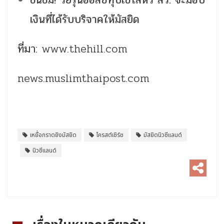
เงินที่ได้รับบริจาคให้มัสยิด
ที่มา:
www.thehill.com
news.muslimthaipost.com
เหยื่อกราดยิงมัสยิด
ไครสต์เชิร์ช
มัสยิดนิวซีแลนด์
นิวซีแลนด์