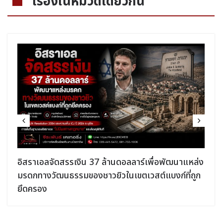
เรื่องในหมวดเดียวกัน
อิสราเอลจัดสรรเงิน 37 ล้านดอลลาร์เพื่อพัฒนาแหล่ง
มรดกทางวัฒนธรรมของชาวยิวในเขตเวสต์แบงก์ที่ถูก
ยึดครอง