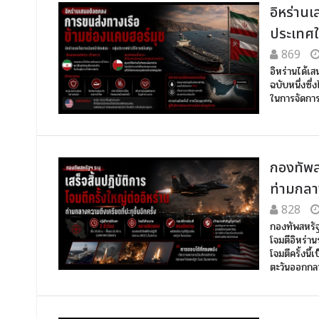
อิหร่าน
ประเทศใ
869
อิหร่านได้เ
ฉบับหนึ่งซึ
ในการจัดการ
กองทัพสห
ท่ามกลาง
828
กองทัพสหรัฐ
โจมตีอิหร่า
โจมตีครั้งนี
ตะวันออกกลา