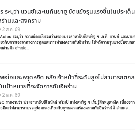
os ระบุว่า แวนซ์และเนทันยาฮู ขัดแย้งรุนแรงขึ้นในประเด็
ิหร่านและสงคราม
2 ส.ค. 69
xios ระบุว่า ความขัดแย้งระหว่างรองประธานาธิบดีสหรัฐ ฯ เจ.ดี. แวนซ์ และนายก
กี่ยวกับการเจรจาทางการทูตและการทำสงครามกับอิหร่าน ได้ทวีความรุนแรงขึ้นจนกล
ยดส่วนตัว
อ่านต่อ...
ม่พอใจและหงุดหงิด หลังเจ้าหน้าที่ระดับสูงไม่สามารถตก
วกับเป้าหมายที่จะจัดการกับอิหร่าน
2 ส.ค. 69
C รายงานว่า ประธานาธิบดีโดนัลด์ ทรัมป์ แห่งสหรัฐ ฯ เริ่มรู้สึกหงุดหงิด เนื่องจาก
นธมิตรไม่สามารถบรรลุข้อตกลงเกี่ยวกับยุทธศาสตร์สงครามกับอิหร่านได้
อ่านต่อ...