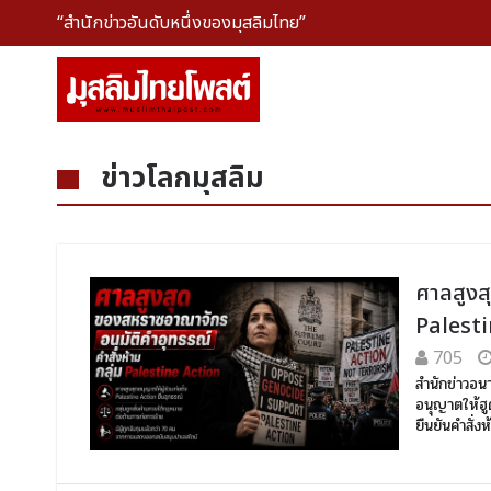
“สำนักข่าวอันดับหนึ่งของมุสลิมไทย”
ข่าวโลกมุสลิม
ศาลสูงส
Palest
705
สำนักข่าวอน
อนุญาตให้ฮู
ยืนยันคำสั่ง