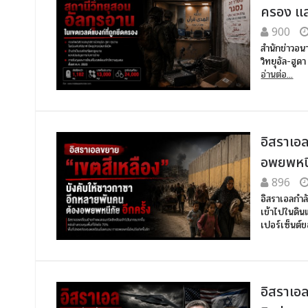
ครอง แล
900
สำนักข่าวอน
วิทยุอัล-ฮูด
อ่านต่อ...
อิสราเอ
อพยพหนี
896
อิสราเอลกำล
เข้าไปในดิน
เปอร์เซ็นต
อิสราเอล