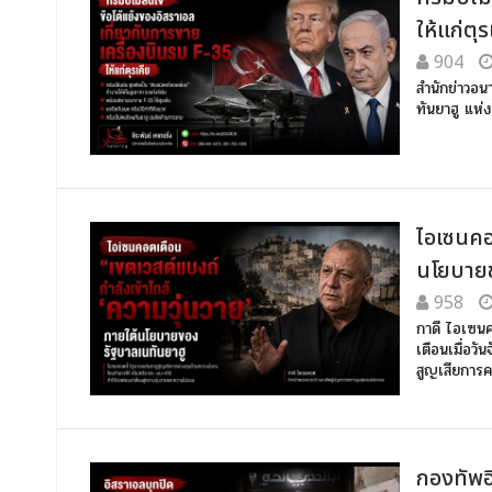
ให้แก่ตุร
904
สำนักข่าวอน
ทันยาฮู แห่
ไอเซนคอต
นโยบายข
958
กาดี ไอเซนค
เตือนเมื่อวัน
สูญเสียการ
กองทัพอ