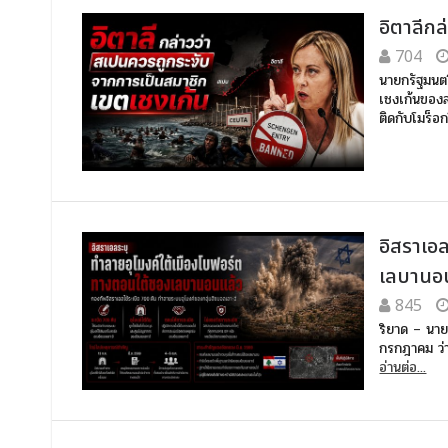
อิตาลีก
704
นายกรัฐมนตร
เชงเก้นของ
ติดกับโมร็อ
อิสราเอ
เลบานอ
845
ริยาด – นาย
กรกฎาคม ว่า
อ่านต่อ...