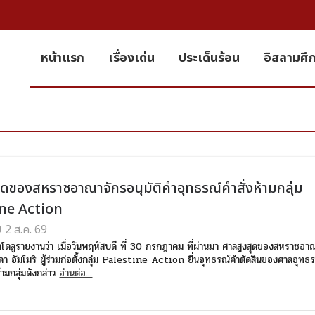
หน้าแรก
เรื่องเด่น
ประเด็นร้อน
อิสลามศึ
ุดของสหราชอาณาจักรอนุมัติคำอุทธรณ์คำสั่งห้ามกลุ่ม
ine Action
2 ส.ค. 69
าโดลูรายงานว่า เมื่อวันพฤหัสบดี ที่ 30 กรกฎาคม ที่ผ่านมา ศาลสูงสุดของสหราชอา
ดา อัมโมริ ผู้ร่วมก่อตั้งกลุ่ม Palestine Action ยื่นอุทธรณ์คำตัดสินของศาลอุทธรณ
ห้ามกลุ่มดังกล่าว
อ่านต่อ...