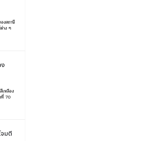
่ของสถานี
์ต่าง ๆ
อง
สีเหลือง
นที่ 70
โจมตี