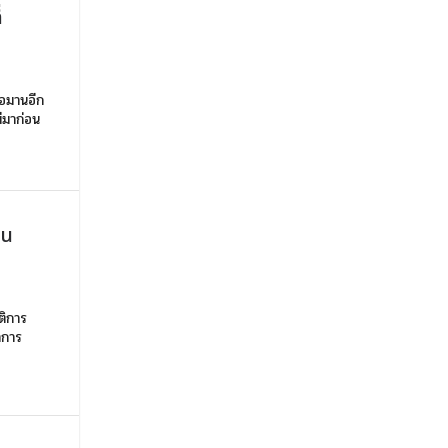
่
โอมานอีก
มีมาก่อน
าน
ติการ
าการ