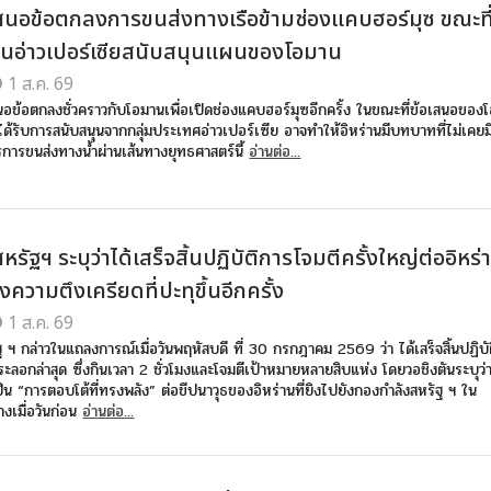
เสนอข้อตกลงการขนส่งทางเรือข้ามช่องแคบฮอร์มุซ ขณะที
นอ่าวเปอร์เซียสนับสนุนแผนของโอมาน
1 ส.ค. 69
สนอข้อตกลงชั่วคราวกับโอมานเพื่อเปิดช่องแคบฮอร์มุซอีกครั้ง ในขณะที่ข้อเสนอของ
่งได้รับการสนับสนุนจากกลุ่มประเทศอ่าวเปอร์เซีย อาจทำให้อิหร่านมีบทบาทที่ไม่เคย
การขนส่งทางน้ำผ่านเส้นทางยุทธศาสตร์นี้
อ่านต่อ...
รัฐฯ ระบุว่าได้เสร็จสิ้นปฏิบัติการโจมตีครั้งใหญ่ต่ออิหร่
ความตึงเครียดที่ปะทุขึ้นอีกครั้ง
1 ส.ค. 69
 ฯ กล่าวในแถลงการณ์เมื่อวันพฤหัสบดี ที่ 30 กรกฎาคม 2569 ว่า ได้เสร็จสิ้นปฏิบั
นระลอกล่าสุด ซึ่งกินเวลา 2 ชั่วโมงและโจมตีเป้าหมายหลายสิบแห่ง โดยวอชิงตันระบุว่
้เป็น “การตอบโต้ที่ทรงพลัง” ต่อขีปนาวุธของอิหร่านที่ยิงไปยังกองกำลังสหรัฐ ฯ ใน
งเมื่อวันก่อน
อ่านต่อ...