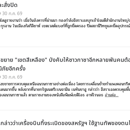
ะสั่งปิด
30 ก.ค. 69
าโดลูรายงานว่า เมื่อวันอังคารที่ผ่านมา กองกำลังอิสราเอลบุกเข้าโจมตีสำนักงานใหญ
า กุรอาน ในเมืองกัลกิลิยาห์ เขตเวสต์แบงก์ที่ถูกยึดครอง ปิดสถานีวิทยุและยึดอุปกรณ
ลขยาย "เขตสีเหลือง" บังคับให้ชาวกาซาอีกหลายพันคนต้
ภัยอีกครั้ง
30 ก.ค. 69
ังขยายการควบคุมเหนือฉนวนกาซาอย่างต่อเนื่อง โดยการเคลื่อนย้ายกำแพงคอนกรีต
แดนมากขึ้น หลังจากที่นายกรัฐมนตรีเบนจามิน เนทันยาฮู กล่าวว่า อิสราเอลควบคุมพื้
์ของฉนวนกาซาแล้ว ตามรายงานของหนังสือพิมพ์เยดิโอธ อาห์โรนอธ
อ่านต่อ...
กล่าวว่าเครื่องบินทิ้งระเบิดของสหรัฐฯ ใช้ฐานทัพของตน