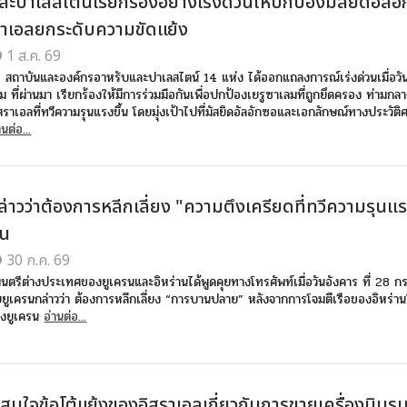
ละปาเลสไตน์เรียกร้องอย่างเร่งด่วนให้ปกป้องมัสยิดอัลอ
าเอลยกระดับความขัดแย้ง
1 ส.ค. 69
 สถาบันและองค์กรอาหรับและปาเลสไตน์ 14 แห่ง ได้ออกแถลงการณ์เร่งด่วนเมื่อวันพ
ที่ผ่านมา เรียกร้องให้มีการร่วมมือกันเพื่อปกป้องเยรูซาเลมที่ถูกยึดครอง ท่ามกล
ราเอลที่ทวีความรุนแรงขึ้น โดยมุ่งเป้าไปที่มัสยิดอัลอักซอและเอกลักษณ์ทางประวัติ
านต่อ...
่าวว่าต้องการหลีกเลี่ยง "ความตึงเครียดที่ทวีความรุนแร
าน
30 ก.ค. 69
มนตรีต่างประเทศของยูเครนและอิหร่านได้พูดคุยทางโทรศัพท์เมื่อวันอังคาร ที่ 28 
ดยยูเครนกล่าวว่า ต้องการหลีกเลี่ยง “การบานปลาย” หลังจากการโจมตีเรือของอิหร่า
องยูเครน
อ่านต่อ...
่สนใจข้อโต้แย้งของอิสราเอลเกี่ยวกับการขายเครื่องบินร