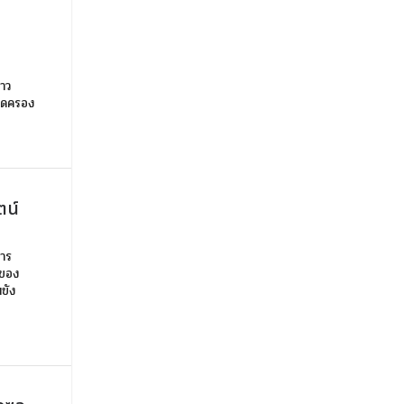
ชาว
ยึดครอง
ตน์
การ
นของ
ขัง