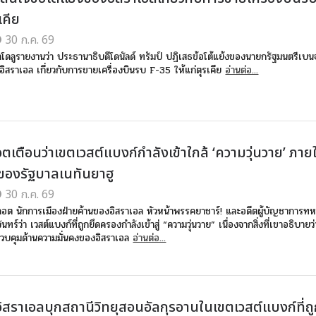
เคีย
30 ก.ค. 69
าโดลูรายงานว่า ประธานาธิบดีโดนัลด์ ทรัมป์ ปฏิเสธข้อโต้แย้งของนายกรัฐมนตรีเบน
งอิสราเอล เกี่ยวกับการขายเครื่องบินรบ F-35 ให้แก่ตุรเคีย
อ่านต่อ...
เตือนว่าเขตเวสต์แบงก์กำลังเข้าใกล้ ‘ความวุ่นวาย’ ภายใ
องรัฐบาลเนทันยาฮู
30 ก.ค. 69
อต นักการเมืองฝ่ายค้านของอิสราเอล หัวหน้าพรรคยาชาร์! และอดีตผู้บัญชาการทหา
จันทร์ว่า เวสต์แบงก์ที่ถูกยึดครองกำลังเข้าสู่ “ความวุ่นวาย” เนื่องจากสิ่งที่เขาอธิบาย
ควบคุมด้านความมั่นคงของอิสราเอล
อ่านต่อ...
ิสราเอลบุกสถานีวิทยุสอนอัลกุรอานในเขตเวสต์แบงก์ที่ถู