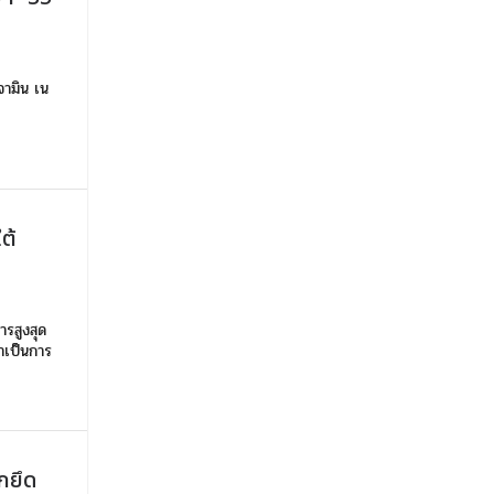
จามิน เน
ต้
รสูงสุด
ว่าเป็นการ
กยึด