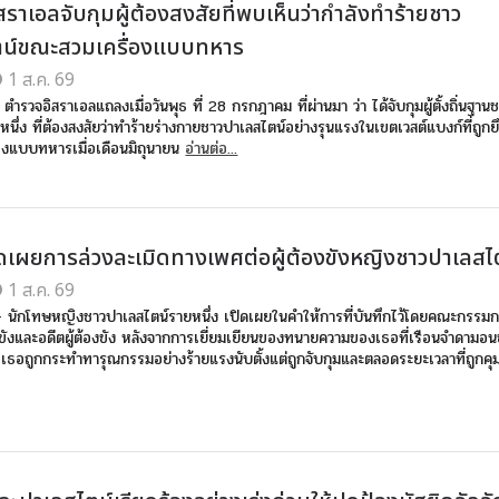
ราเอลจับกุมผู้ต้องสงสัยที่พบเห็นว่ากำลังทำร้ายชาว
ตน์ขณะสวมเครื่องแบบทหาร
1 ส.ค. 69
ตำรวจอิสราเอลแถลงเมื่อวันพุธ ที่ 28 กรกฎาคม ที่ผ่านมา ว่า ได้จับกุมผู้ตั้งถิ่นฐาน
หนึ่ง ที่ต้องสงสัยว่าทำร้ายร่างกายชาวปาเลสไตน์อย่างรุนแรงในเขตเวสต์แบงก์ที่ถูก
องแบบทหารเมื่อเดือนมิถุนายน
อ่านต่อ...
ิดเผยการล่วงละเมิดทางเพศต่อผู้ต้องขังหญิงชาวปาเลสไ
1 ส.ค. 69
 - นักโทษหญิงชาวปาเลสไตน์รายหนึ่ง เปิดเผยในคำให้การที่บันทึกไว้โดยคณะกรรม
องขังและอดีตผู้ต้องขัง หลังจากการเยี่ยมเยียนของทนายความของเธอที่เรือนจำดามอ
า เธอถูกกระทำทารุณกรรมอย่างร้ายแรงนับตั้งแต่ถูกจับกุมและตลอดระยะเวลาที่ถูกคุม