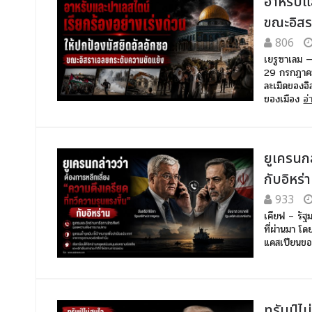
อาหรับแ
ขณะอิสร
806
เยรูซาเลม —
29 กรกฎาคม 
ละเมิดของอิส
ของเมือง
อ่
ยูเครนกล
กับอิหร่
933
เคียฟ – รัฐ
ที่ผ่านมา โ
แคสเปียนข
ทรัมป์ไม