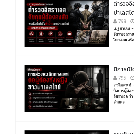
ตำรวจอิส
ปาเลสไ
798
เยรูซาเลม – 
อิสราเอลราย
โดยสวมเครื่
มีการเป
795
รามัลเลาะฮ์
กิจการผู้ต้
อิสราเอล ว่
อ่านต่อ...