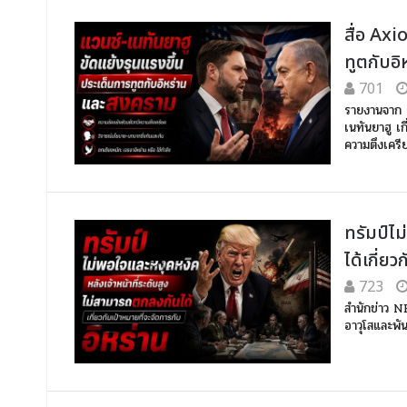
สื่อ Axi
ทูตกับอ
701
รายงานจาก A
เนทันยาฮู เ
ความตึงเครี
ทรัมป์ไ
ได้เกี่ย
723
สำนักข่าว NB
อาวุโสและพั