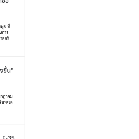
ักซอ
ุธ ที่
างการ
ศาสตร์
งขึ้น"
กรกฎาคม
นในทะเล
บ F-35