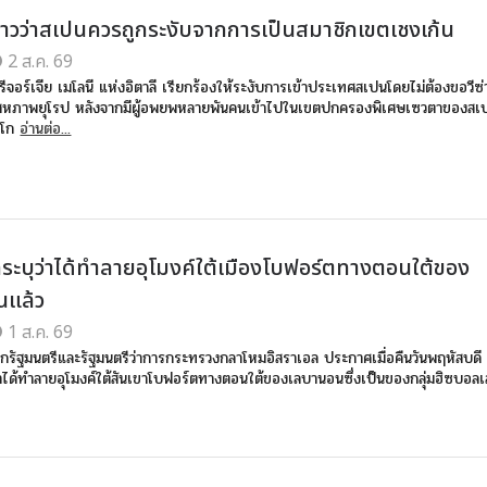
ล่าวว่าสเปนควรถูกระงับจากการเป็นสมาชิกเขตเชงเก้น
2 ส.ค. 69
ีจอร์เจีย เมโลนี แห่งอิตาลี เรียกร้องให้ระงับการเข้าประเทศสเปนโดยไม่ต้องขอวีซ
สหภาพยุโรป หลังจากมีผู้อพยพหลายพันคนเข้าไปในเขตปกครองพิเศษเซวตาของสเปนท
กโก
อ่านต่อ...
ลระบุว่าได้ทำลายอุโมงค์ใต้เมืองโบฟอร์ตทางตอนใต้ของ
นแล้ว
1 ส.ค. 69
กรัฐมนตรีและรัฐมนตรีว่าการกระทรวงกลาโหมอิสราเอล ประกาศเมื่อคืนวันพฤหัสบดี 
ได้ทำลายอุโมงค์ใต้สันเขาโบฟอร์ตทางตอนใต้ของเลบานอนซึ่งเป็นของกลุ่มฮิซบอลเล