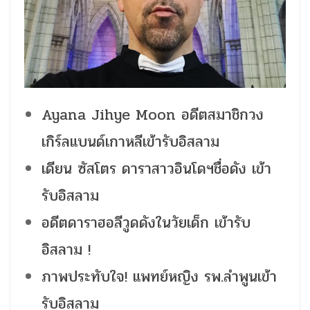
Ayana Jihye Moon อดีตสมาชิกวง
เกิร์ลแบนด์เกาหลีเข้ารับอิสลาม
เดียน ซัสโตร ดาราสาวอินโดฯชื่อดัง เข้า
รับอิสลาม
อดีตดาราฮอลีวูดดังในวัยเด็ก เข้ารับ
อิสลาม !
ภาพประทับใจ! แพทย์หญิง รพ.ลำพูนเข้า
รับอิสลาม