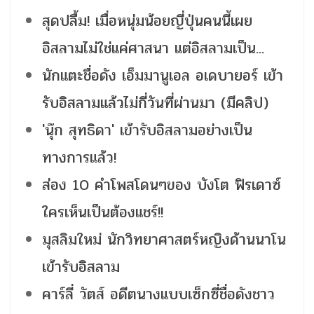
สุดปลื้ม! เมื่อหนุ่มน้อยญี่ปุ่นคนนี้เผย
อิสลามไม่ใช่แค่ศาสนา แต่อิสลามเป็น...
นักแตะชื่อดัง เอ็มมานูเอล อเดบายอร์ เข้า
รับอิสลามแล้วไม่กี่วันที่ผ่านมา (มีคลิป)
'นุ๊ก สุทธิดา' เข้ารับอิสลามอย่างเป็น
ทางการแล้ว!
ส่อง 10 คำโพสโดนๆของ บังโต ฟิรเดาซ์
ใครเห็นเป็นต้องแชร์!!
มุสลิมใหม่ นักวิทยาศาสตร์หญิงด้านนาโน
เข้ารับอิสลาม
คาร์ลี่ วัตส์ อดีตนางแบบเซ็กซี่ชื่อดังชาว