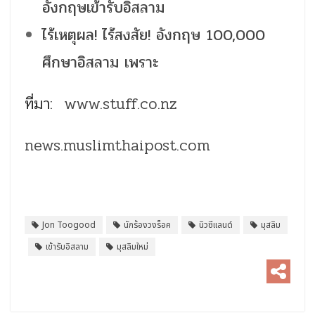
อังกฤษเข้ารับอิสลาม
ไร้เหตุผล! ไร้สงสัย! อังกฤษ 100,000
ศึกษาอิสลาม เพราะ
ที่มา:
www.stuff.co.nz
news.muslimthaipost.com
Jon Toogood
นักร้องวงร็อค
นิวซีแลนด์
มุสลิม
เข้ารับอิสลาม
มุสลิมใหม่