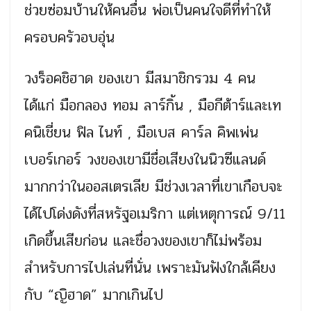
ช่วยซ่อมบ้านให้คนอื่น พ่อเป็นคนใจดีที่ทำให้
ครอบครัวอบอุ่น
วงร็อคชิฮาด ของเขา มีสมาชิกรวม 4 คน
ได้แก่ มือกลอง ทอม ลาร์กิ้น , มือกีต้าร์และเท
คนิเชี่ยน ฟิล ไนท์ , มือเบส คาร์ล คิพเพ่น
เบอร์เกอร์ วงของเขามีชื่อเสียงในนิวซีแลนด์
มากกว่าในออสเตรเลีย มีช่วงเวลาที่เขาเกือบจะ
ได้ไปโด่งดังที่สหรัฐอเมริกา แต่เหตุการณ์ 9/11
เกิดขึ้นเสียก่อน และชื่อวงของเขาก็ไม่พร้อม
สำหรับการไปเล่นที่นั่น เพราะมันฟังใกล้เคียง
กับ “ญิฮาด” มากเกินไป