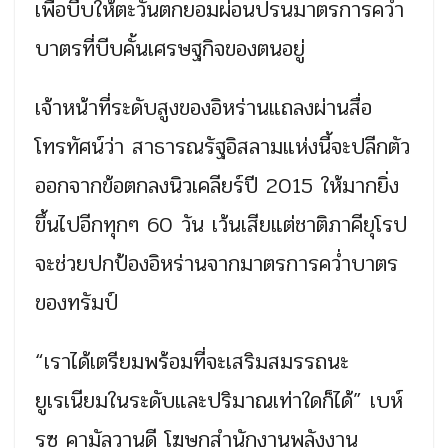
เพื่อบีบให้ตะวันตกยอมผ่อนปรนมาตรการคว่ำ
บาตรที่บีบคั้นเศรษฐกิจของตนอยู่
เจ้าหน้าที่ระดับสูงของอิหร่านแถลงผ่านสื่อ
โทรทัศน์ว่า สาธารณรัฐอิสลามแห่งนี้จะปลีกตัว
ออกจากข้อตกลงนิวเคลียร์ปี 2015 ให้มากยิ่ง
ขึ้นไปอีกทุกๆ 60 วัน เว้นเสียแต่ชาติภาคียุโรป
จะช่วยปกป้องอิหร่านจากมาตรการคว่ำบาตร
ของทรัมป์
“เราได้เตรียมพร้อมที่จะเสริมสมรรถนะ
ยูเรเนียมในระดับและปริมาณเท่าใดก็ได้” เบห์
รุซ คามัลวานดี โฆษกสำนักงานพลังงาน