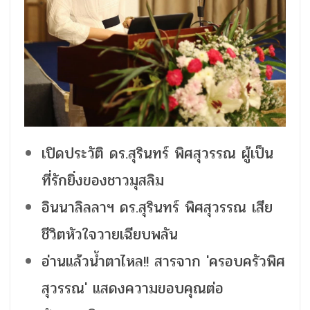
เปิดประวัติ ดร.สุรินทร์ พิศสุวรรณ ผู้เป็น
ที่รักยิ่งของชาวมุสลิม
อินนาลิลลาฯ ดร.สุรินทร์ พิศสุวรรณ เสีย
ชีวิตหัวใจวายเฉียบพลัน
อ่านแล้วน้ำตาไหล!! สารจาก 'ครอบครัวพิศ
สุวรรณ' แสดงความขอบคุณต่อ