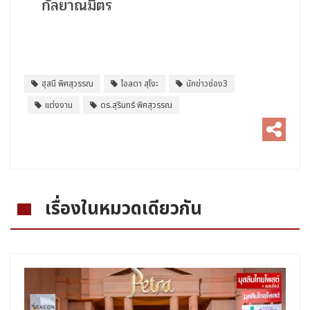
กัลยาณมิตร
ฮุสนี พิศสุวรรณ
ไอลดา สุโงะ
นักข่าวช่อง3
แต่งงาน
ดร.สุรินทร์ พิศสุวรรณ
เรื่องในหมวดเดียวกัน