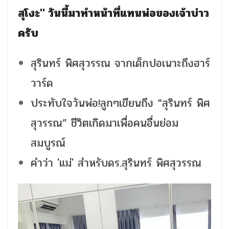
สุโงะ" วันนี้มาทำหน้าที่แทนพ่อของเจ้าบ่าว
ครับ
สุรินทร์ พิศสุวรรณ จากเด็กปอเนาะถึงฮาร์
วาร์ด
ประทับใจวันพ่อ!ลูกๆเขียนถึง “สุรินทร์ พิศ
สุวรรณ” ชีวิตเกิดมาเพื่อคนอื่นย่อม
สมบูรณ์
คำว่า 'แม่' สำหรับดร.สุรินทร์ พิศสุวรรณ