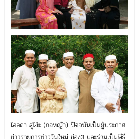
ไอลดา สุโง๊ะ (กอหญ้า) ปัจจบันเป็นผู้ประกาศ
ข่าวรายการข่าววัน
ใหม่ ช่อง3 และร่วมเป็นพีธี