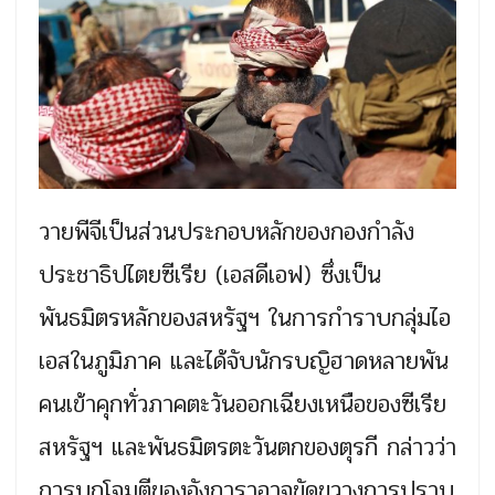
วายพีจีเป็นส่วนประกอบหลักของกองกำลัง
ประชาธิปไตยซีเรีย (เอสดีเอฟ) ซึ่งเป็น
พันธมิตรหลักของสหรัฐฯ ในการกำราบกลุ่มไอ
เอสในภูมิภาค และได้จับนักรบญิฮาดหลายพัน
คนเข้าคุกทั่วภาคตะวันออกเฉียงเหนือของซีเรีย
สหรัฐฯ และพันธมิตรตะวันตกของตุรกี กล่าวว่า
การบุกโจมตีของอังการาอาจขัดขวางการปราบ