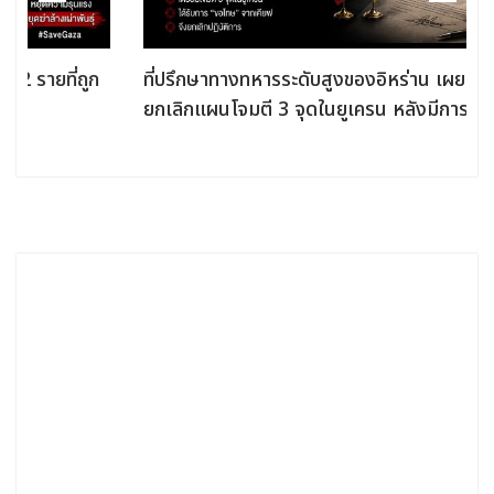
ที่ปรึกษาทางทหารระดับสูงของอิหร่าน เผย อิหร่าน
ยกเลิกแผนโจมตี 3 จุดในยูเครน หลังมีการ "ขอโทษ"