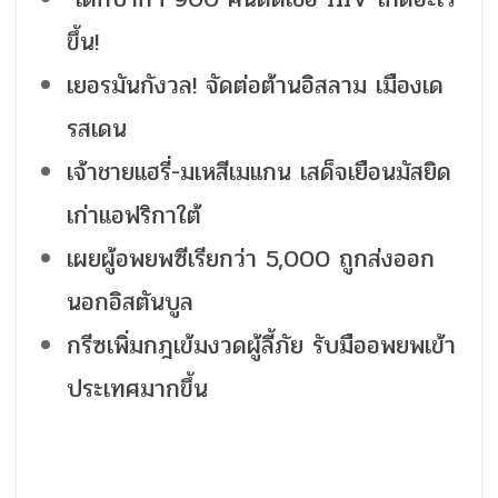
ขึ้น!
เยอรมันกังวล! จัดต่อต้านอิสลาม เมืองเด
รสเดน
เจ้าชายแฮรี่-มเหสีเมแกน เสด็จเยือนมัสยิด
เก่าแอฟริกาใต้
เผยผู้อพยพซีเรียกว่า 5,000 ถูกส่งออก
นอกอิสตันบูล
กรีซเพิ่มกฎเข้มงวดผู้ลี้ภัย รับมืออพยพเข้า
ประเทศมากขึ้น