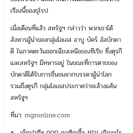
เรืองนี้ของยุโรป
เมื่อเดือนที่แล้ว สหรัฐฯ กล่าวว่า พวกเขาได้
สังหารผู้นำของกลุ่มไอเอส อาบู บัคร์ อัลบักดา
ดี ในภาคตะวันออกเฉียงเหนือของซีเรีย ซึ่งตุรกี
และสหรัฐฯ มีทหารอยู่ ในขณะที่การตายของ
บักดาดีได้รับการชื่นชมจากบรรดาผู้นำโลก
รวมถึงตุรกี กลุ่มไอเอสประกาศว่าจะล้างแค้น
สหรัฐฯ
ที่มา:
mgronline.com
เด็กปากีฯ 900 คนติดเชื้อ HIV เกิดอะไร