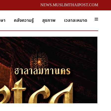
NEWS.MUSLIMTHAIPOST.COM
กษา
คลังความรู้
สุขภาพ
เวลาละหมาด