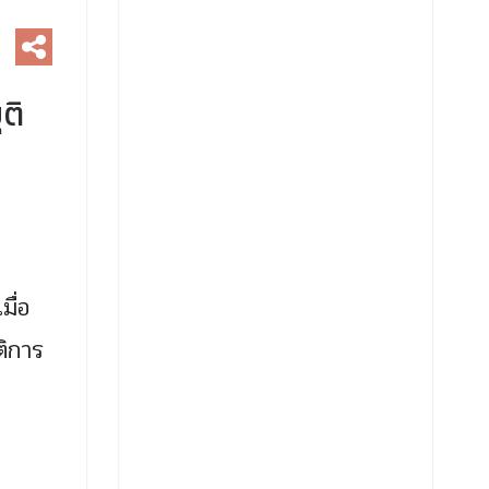
ติ
มื่อ
ติการ