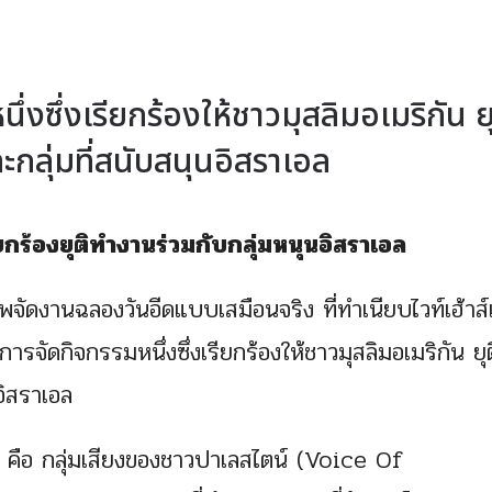
ึ่งซึ่งเรียกร้องให้ชาวมุสลิมอเมริกัน ยุ
กลุ่มที่สนับสนุนอิสราเอล
ียกร้องยุติทำงานร่วมกับกลุ่มหนุนอิสราเอล
จัดงานฉลองวันอีดแบบเสมือนจริง ที่ทำเนียบไวท์เฮ้าส์เ
การจัดกิจกรรมหนึ่งซึ่งเรียกร้องให้ชาวมุสลิมอเมริกัน ยุ
อิสราเอล
น คือ กลุ่มเสียงของชาวปาเลสไตน์ (Voice Of