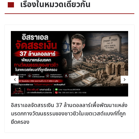
เรื่องในหมวดเดียวกัน
อิสราเอลจัดสรรเงิน 37 ล้านดอลลาร์เพื่อพัฒนาแหล่ง
มรดกทางวัฒนธรรมของชาวยิวในเขตเวสต์แบงก์ที่ถูก
ยึดครอง