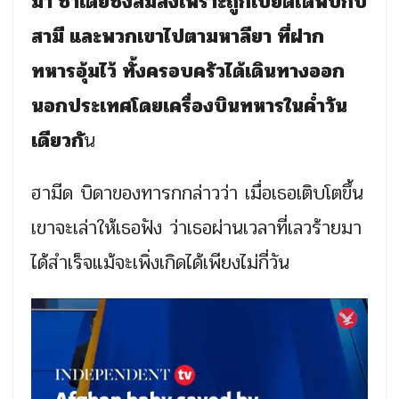
มา ซาเดียซึ่งล้มลงเพราะถูกเบียดได้พบกับ
สามี และพวกเขาไปตามหาลียา ที่ฝาก
ทหารอุ้มไว้ ทั้งครอบครัวได้เดินทางออก
นอกประเทศโดยเครื่องบินทหารในค่ำวัน
เดียวกั
น
ฮามีด บิดาของทารกกล่าวว่า เมื่อเธอเติบโตขึ้น
เขาจะเล่าให้เธอฟัง ว่าเธอผ่านเวลาที่เลวร้ายมา
ได้สำเร็จแม้จะเพิ่งเกิดได้เพียงไม่กี่วัน