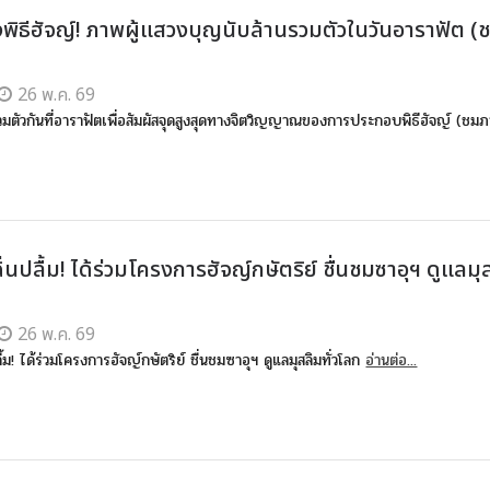
งพิธีฮัจญ์! ภาพผู้แสวงบุญนับล้านรวมตัวในวันอาราฟัต (
26 พ.ค. 69
วมตัวกันที่อาราฟัตเพื่อสัมผัสจุดสูงสุดทางจิตวิญญาณของการประกอบพิธีฮัจญ์ (ชม
ิ่นปลื้ม! ได้ร่วมโครงการฮัจญ์กษัตริย์ ชื่นชมซาอุฯ ดูแลมุ
26 พ.ค. 69
ลื้ม! ได้ร่วมโครงการฮัจญ์กษัตริย์ ชื่นชมซาอุฯ ดูแลมุสลิมทั่วโลก
อ่านต่อ...