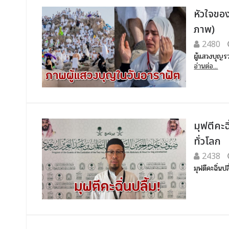
หัวใจขอ
ภาพ)
2480
ผู้แสวงบุญร
อ่านต่อ...
มุฟตีคะฉ
ทั่วโลก
2438
มุฟตีคะฉิ่นป