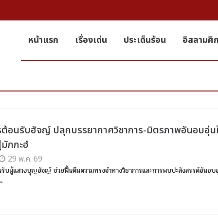
หน้าแรก
เรื่องเด่น
ประเด็นร้อน
อิสลามศึ
ต้อนรับฮัจญ์ ปลุกบรรยากาศวิชาการ-มิตรภาพอันอบอุ่นใ
่มักกะฮ์
29 พ.ค. 69
รับผู้แสวงบุญฮัจญ์ ช่วยฟื้นคืนความทรงจำทางวิชาการและการพบปะสังสรรค์อันอบอุ
..