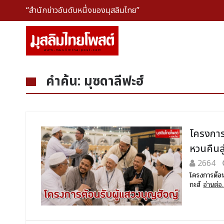
“สำนักข่าวอันดับหนึ่งของมุสลิมไทย”
คำค้น: มุซดาลีฟะฮ์
โครงการ
หวนคืนสู
2664
โครงการต้อน
กะฮ์
อ่านต่อ.