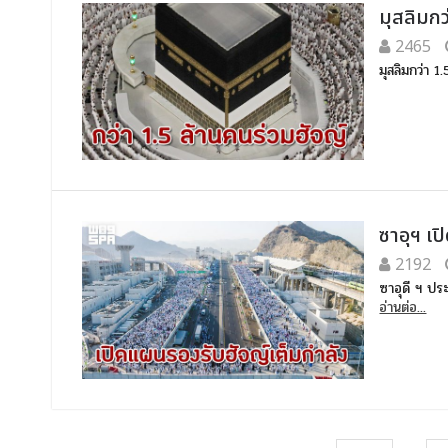
มุสลิมก
2465
มุสลิมกว่า 
ซาอุฯ เป
2192
ซาอุดี ฯ ปร
อ่านต่อ...