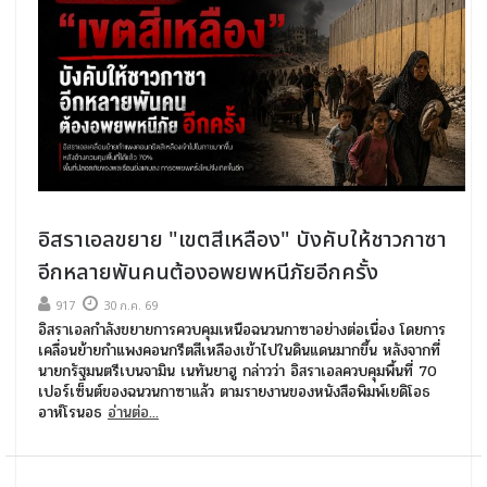
อิสราเอลขยาย "เขตสีเหลือง" บังคับให้ชาวกาซา
อีกหลายพันคนต้องอพยพหนีภัยอีกครั้ง
917
30 ก.ค. 69
อิสราเอลกำลังขยายการควบคุมเหนือฉนวนกาซาอย่างต่อเนื่อง โดยการ
เคลื่อนย้ายกำแพงคอนกรีตสีเหลืองเข้าไปในดินแดนมากขึ้น หลังจากที่
นายกรัฐมนตรีเบนจามิน เนทันยาฮู กล่าวว่า อิสราเอลควบคุมพื้นที่ 70
เปอร์เซ็นต์ของฉนวนกาซาแล้ว ตามรายงานของหนังสือพิมพ์เยดิโอธ
อาห์โรนอธ
อ่านต่อ...