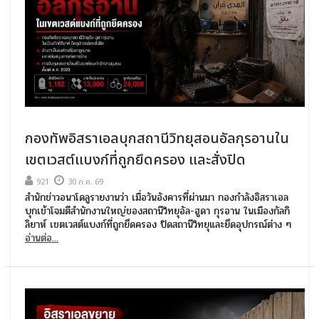
กองทัพอิสราเอลบุกสถานีวิทยุสอนอัลกุรอานใน
เขตเวสต์แบงก์ที่ถูกยึดครอง และสั่งปิด
921
30 ก.ค. 69
สำนักข่าวอนาโดลูรายงานว่า เมื่อวันอังคารที่ผ่านมา กองกำลังอิสราเอล
บุกเข้าโจมตีสำนักงานใหญ่ของสถานีวิทยุอัล-ฮูดา กุรอาน ในเมืองกัลกิ
ลิยาห์ เขตเวสต์แบงก์ที่ถูกยึดครอง ปิดสถานีวิทยุและยึดอุปกรณ์ต่าง ๆ
อ่านต่อ...