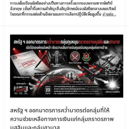
การเสด็จเยือนมัสยิดอย่างเป็นทางการครั้งแรกของพระมหากษัตริย์
อังกฤษ เน้นย้ำถึงความสำคัญเชิงสัญลักษณ์ของมัสยิดกลางเคมบริดจ์
ในขณะที่กระแสต่อต้านอิสลามและการเลือกปฏิบัติเพิ่มสูงขึ้น
อ่านต่อ...
สหรัฐ ฯ ออกมาตรการคว่ำบาตรต่อกลุ่มที่ให้
ความช่วยเหลือทางการเงินแก่กลุ่มภราดรภาพ
มุสลิมและกลุ่มฮามาส