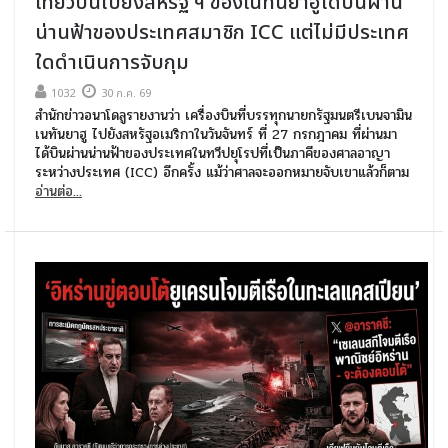
เที่ยวบินไปยังสหรัฐ ฯ ของเนทันยาฮูได้บินผ่าน
น่านฟ้าของประเทศสมาชิก ICC แต่ไม่มีประเทศ
ใดดำเนินการจับกุม
1032
30 ก.ค. 69
สำนักข่าวอนาโดลูรายงานว่า เครื่องบินที่บรรทุกนายกรัฐมนตรีเบนจามิน
เนทันยาฮู ไปยังสหรัฐอเมริกาในวันจันทร์ ที่ 27 กรกฎาคม ที่ผ่านมา
ได้บินผ่านน่านฟ้าของประเทศในทวีปยุโรปที่เป็นภาคีของศาลอาญา
ระหว่างประเทศ (ICC) อีกครั้ง แม้ว่าศาลจะออกหมายจับเขาแล้วก็ตาม
อ่านต่อ...