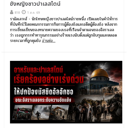
ขังหญิงชาวปาเลสไตน์
818
1 ส.ค. 69
รามัลเลาะฮ์ - นักโทษหญิงชาวปาเลสไตน์รายหนึ่ง เปิดเผยในคำให้การ
ที่บันทึกไว้โดยคณะกรรมการกิจการผู้ต้องขังและอดีตผู้ต้องขัง หลังจาก
การเยี่ยมเยียนของทนายความของเธอที่เรือนจำดามอนของอิสราเอล
ว่า เธอถูกกระทำทารุณกรรมอย่างร้ายแรงนับตั้งแต่ถูกจับกุมและตลอด
ระยะเวลาที่ถูกคุมขัง
อ่านต่อ...