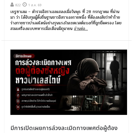
822
1 ส.ค. 69
เยรูซาเลม – ตำรวจอิสราเอลแถลงเมื่อวันพุธ ที่ 28 กรกฎาคม ที่ผ่าน
มา ว่า ได้จับกุมผู้ตั้งถิ่นฐานชาวอิสราเอลรายหนึ่ง ที่ต้องสงสัยว่าทำร้าย
ร่างกายชาวปาเลสไตน์อย่างรุนแรงในเขตเวสต์แบงก์ที่ถูกยึดครอง โดย
สวมเครื่องแบบทหารเมื่อเดือนมิถุนายน
อ่านต่อ...
มีการเปิดเผยการล่วงละเมิดทางเพศต่อผู้ต้อง