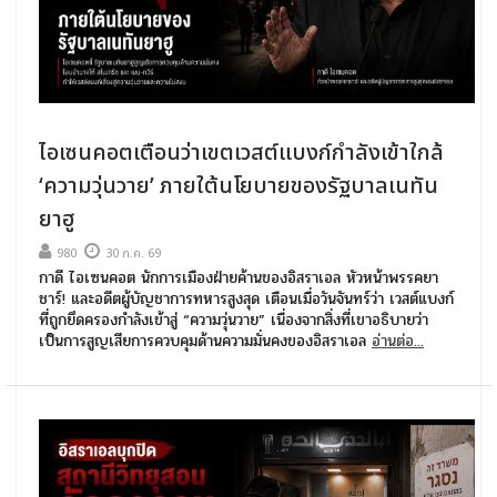
ไอเซนคอตเตือนว่าเขตเวสต์แบงก์กำลังเข้าใกล้
‘ความวุ่นวาย’ ภายใต้นโยบายของรัฐบาลเนทัน
ยาฮู
980
30 ก.ค. 69
กาดี ไอเซนคอต นักการเมืองฝ่ายค้านของอิสราเอล หัวหน้าพรรคยา
ชาร์! และอดีตผู้บัญชาการทหารสูงสุด เตือนเมื่อวันจันทร์ว่า เวสต์แบงก์
ที่ถูกยึดครองกำลังเข้าสู่ “ความวุ่นวาย” เนื่องจากสิ่งที่เขาอธิบายว่า
เป็นการสูญเสียการควบคุมด้านความมั่นคงของอิสราเอล
อ่านต่อ...