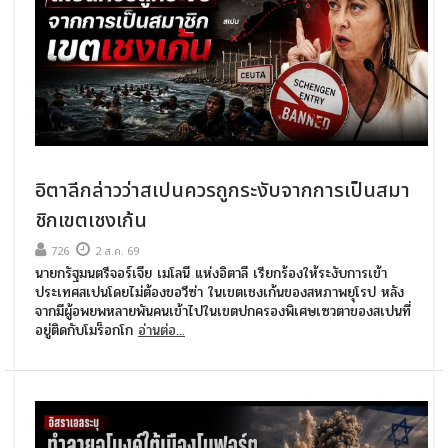
อิตาลีกล่าวว่าสเปนควรถูกระงับจากการเป็นสมา
ชิกเขตเชงเก้น
726
2 ส.ค. 69
นายกรัฐมนตรีจอร์เจีย เมโลนี แห่งอิตาลี เรียกร้องให้ระงับการเข้า
ประเทศสเปนโดยไม่ต้องขอวีซ่า ในเขตเชงเก้นของสหภาพยุโรป หลัง
จากมีผู้อพยพหลายพันคนเข้าไปในเขตปกครองพิเศษเซวตาของสเปนที่
อยู่ติดกับโมร็อกโก
อ่านต่อ...