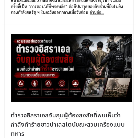
ชั่วโมงและโจมตีเป้าหมายหลายสิบแห่ง โดยวอชิงตันระบุว่าการโจมตี
ครั้งนี้เป็น “การตอบโต้ที่ทรงพลัง” ต่อขีปนาวุธของอิหร่านที่ยิงไปยัง
กองกำลังสหรัฐ ฯ ในตะวันออกกลางเมื่อวันก่อน
อ่านต่อ...
ตำรวจอิสราเอลจับกุมผู้ต้องสงสัยที่พบเห็นว่า
กำลังทำร้ายชาวปาเลสไตน์ขณะสวมเครื่องแบบ
ทหาร