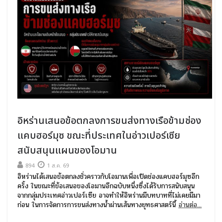
อิหร่านเสนอข้อตกลงการขนส่งทางเรือข้ามช่อง
แคบฮอร์มุซ ขณะที่ประเทศในอ่าวเปอร์เซีย
สนับสนุนแผนของโอมาน
894
1 ส.ค. 69
อิหร่านได้เสนอข้อตกลงชั่วคราวกับโอมานเพื่อเปิดช่องแคบฮอร์มุซอีก
ครั้ง ในขณะที่ข้อเสนอของโอมานอีกฉบับหนึ่งซึ่งได้รับการสนับสนุน
จากกลุ่มประเทศอ่าวเปอร์เซีย อาจทำให้อิหร่านมีบทบาทที่ไม่เคยมีมา
ก่อน ในการจัดการการขนส่งทางน้ำผ่านเส้นทางยุทธศาสตร์นี้
อ่านต่อ...