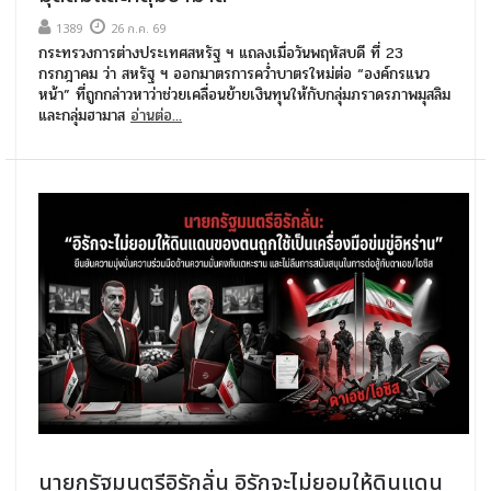
1389
26 ก.ค. 69
กระทรวงการต่างประเทศสหรัฐ ฯ แถลงเมื่อวันพฤหัสบดี ที่ 23
กรกฎาคม ว่า สหรัฐ ฯ ออกมาตรการคว่ำบาตรใหม่ต่อ “องค์กรแนว
หน้า” ที่ถูกกล่าวหาว่าช่วยเคลื่อนย้ายเงินทุนให้กับกลุ่มภราดรภาพมุสลิม
และกลุ่มฮามาส
อ่านต่อ...
นายกรัฐมนตรีอิรักลั่น อิรักจะไม่ยอมให้ดินแดน