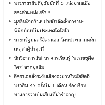
พระราชาธิบดีมุฮัมมัดที่ 5 แห่งมาเลเซีย
สละตำแหน่งแล้ว !!
มุสลิมใจกว้าง! ช่วยยิวจัดตั้งอาราม-
พิพิธภัณฑ์ในประเทศโคโซโว
นายกรัฐมนตรีอิสราเอล โดนประณามหนัก
เหตุด่าผู้นำตุรกี
นักวิชาการลั่น! นร.ควรเรียนรู้ 'พระเยซูคือ
ใคร' จากมุสลิม
อิสราเอลสั่งระงับเสียงอะซานในมัสยิดอิ
บราฮิม 47 ครั้งใน 1 เดือน ร้องเรียน
ทางการว่าเป็นเสียงที่น่ารำคาญ