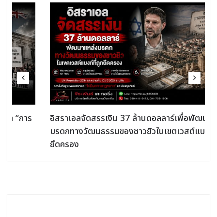
อิสราเอลจัดสรรเงิน 37 ล้านดอลลาร์เพื่อพัฒนาแหล่ง
มรดกทางวัฒนธรรมของชาวยิวในเขตเวสต์แบงก์ที่ถูก
ยึดครอง