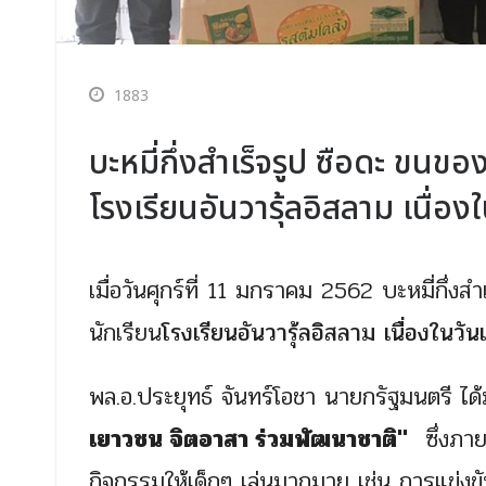
1883
บะหมี่กึ่งสำเร็จรูป ซือดะ ขนข
โรงเรียนอันวารุ้ลอิสลาม เนื่อ
เมื่อวันศุกร์ที่ 11 มกราคม 2562 บะหมี่กึ่ง
นักเรียน
โรงเรียนอันวารุ้ลอิสลาม เนื่องในวั
พล.อ.ประยุทธ์ จันทร์โอชา นายกรัฐมนตรี ไ
เยาวชน จิตอาสา ร่วมพัฒนาชาติ"
ซึ่งภายใ
กิจกรรมให้เด็กๆ เล่นมากมาย เช่น การแข่งข