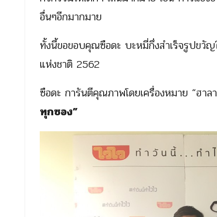
อื่นๆอีกมากมาย
ทั้งนี้ขอขอบคุณซือดะ บะหมี่กึ่งสำเร็จรูปขวั
แห่งชาติ 2562
ซือดะ การันตีคุณภาพโดยเครื่องหมาย “ฮ
ทุกซอง”