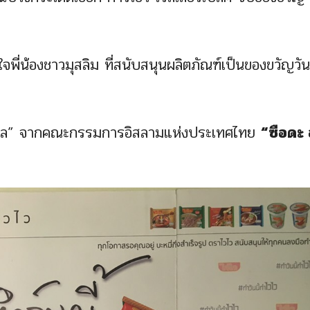
ญใจพี่น้องชาวมุสลิม ที่สนับสนุนผลิตภัณฑ์เป็นของขวัญวัน
าลาล” จากคณะกรรมการอิสลามแห่งประเทศไทย
“ซือดะ 