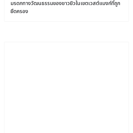
มรดกทางวัฒนธรรมของชาวยิวในเขตเวสต์แบงก์ที่ถูก
ยึดครอง