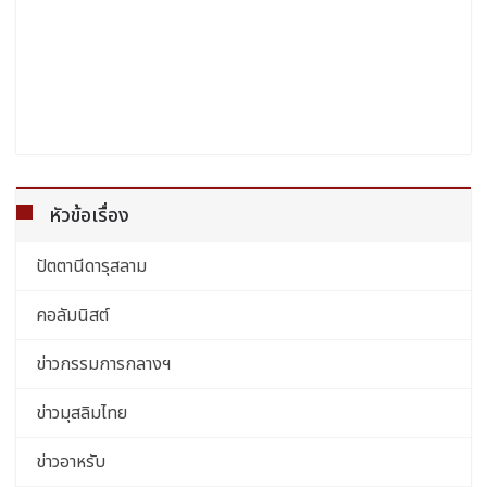
หัวข้อเรื่อง
ปัตตานีดารุสลาม
คอลัมนิสต์
ข่าวกรรมการกลางฯ
ข่าวมุสลิมไทย
ข่าวอาหรับ