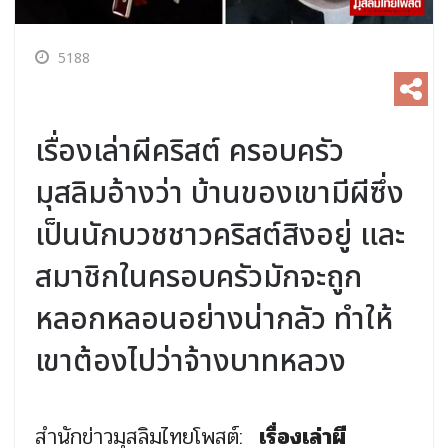
5188
เรื่องเล่าผีคริสต์ ครอบครัว
มุสลิมอ้างว่า บ้านของเขามีผีซึ่ง
เป็นนักบวชชาวคริสต์สิงอยู่ และ
สมาชิกในครอบครัวมักจะถูก
หลอกหลอนอย่างน่ากลัว ทำให้
เขาต้องไปว่าจ้างบาทหลวง
สำนักข่าวมุสลิมไทยโพสต์:
เรื่องเล่าผี