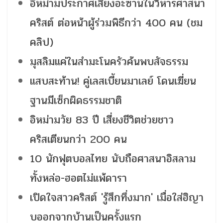
อิหม่ามประกาศเสียงอะซานในวิหารศาสนา
คริสต์ ต่อหน้าผู้ร่วมพิธีกว่า 400 คน (ชม
คลิป)
มุสลิมแค่ในสำมะโนครัวค้นพบสัจธรรม
แสบสะท้าน! คู่เลสเบี้ยนมาเลย์ โดนเฆี่ยน
ฐานมีเซ็กผิดธรรมชาติ
อิหม่ามวัย 83 ปี เสี่ยงชีวิตช่วยชาว
คริสเตียนกว่า 200 คน
10 นักฟุตบอลไทย นับถือศาสนาอิสลาม
ทั้งหล่อ-ฮอตไม่แพ้ดารา
เปิดใจสาวคริสต์ 'รู้สึกทึ่งมาก' เมื่อใส่ฮิญา
บออกจากบ้านเป็นครั้งแรก