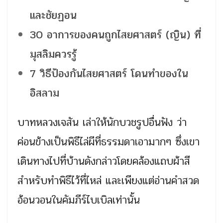
และชัยฏอน
30 อาการของคนถูกไสยศาสตร์ (ญิน) ที่
มุสลิมควรรู้
7 วิธีป้องกันไสยศาสตร์ โดนทำของใน
อิสลาม
บาทหลวงเจสัน เล่าให้นักบวชรูปอื่นฟัง ว่า
ค่อนข้างเป็นพิธีไล่ผีที่ธรรมดาเอามากๆ ซึ่งเขา
เดินทางไปที่บ้านดังกล่าวโดยคล้องแถบผ้าสี
สำหรับทำพิธีไว้ที่ไหล่ และเพียงแต่อ่านคำสวด
อ้อนวอนในคัมภีร์ไบเบิลเท่านั้น