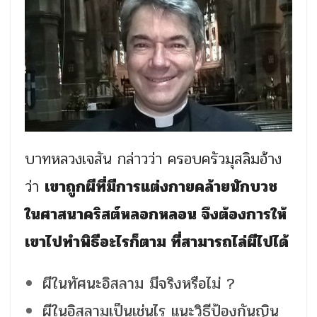
บาทหลวงเจสัน กล่าวว่า ครอบครัวมุสลิมอ้าง
ว่า
เขาถูกผีที่มีการแต่งกายคล้ายนักบวช
ในศาสนาคริสต์หลอกหลอน จึงต้องการให้
เขาไปทำพิธีอะไรก็ตาม ที่สามารถไล่ผีไปได้
ผีในทัศนะอิสลาม มีจริงหรือไม่ ?
ผีในอิสลามเป็นเช่นไร แนะวิธีป้องกันญิน