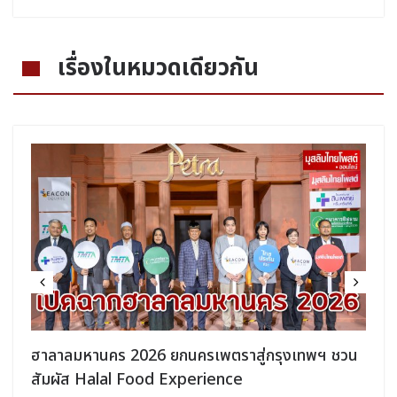
เรื่องในหมวดเดียวกัน
ฮาลาลมหานคร 2026 ยกนครเพตราสู่กรุงเทพฯ ชวน
สัมผัส Halal Food Experience