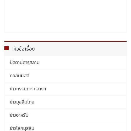
หัวข้อเรื่อง
ปัตตานีดารุสลาม
คอลัมนิสต์
ข่าวกรรมการกลางฯ
ข่าวมุสลิมไทย
ข่าวอาหรับ
ข่าวโลกมุสลิม