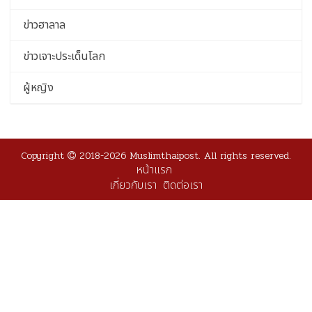
ข่าวฮาลาล
ข่าวเจาะประเด็นโลก
ผู้หญิง