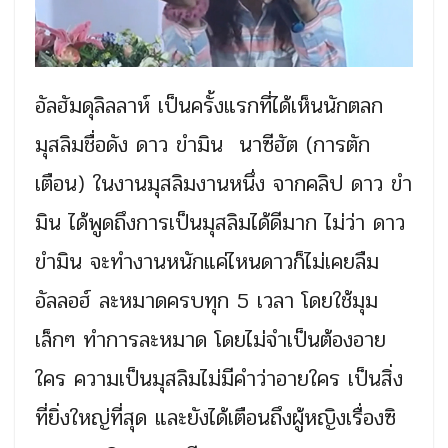
อัลฮัมดุลิลลาห์ เป็นครั้งแรกที่ได้เห็นนักตลก
มุสลิมชื่อดัง ดาว ขำมิน นาซีฮัต (การตัก
เตือน) ในงานมุสลิมงานหนึ่ง จากคลิป ดาว ขำ
มิน ได้พูดถึงการเป็นมุสลิมได้ดีมาก ไม่ว่า ดาว
ขำมิน จะทำงานหนักแค่ไหนดาวก็ไม่เคยลืม
อัลลอฮ์ ละหมาดครบทุก 5 เวลา โดยใช้มุม
เล็กๆ ทำการละหมาด โดยไม่จำเป็นต้องอาย
ใคร ความเป็นมุสลิมไม่มีคำว่าอายใคร เป็นสิ่ง
ที่ยิ่งใหญ่ที่สุด และยังได้เตือนถึงผู้หญิงเรื่องซิ