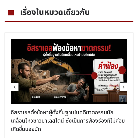
เรื่องในหมวดเดียวกัน
อิสราเอลตั้งข้อหาผู้ตั้งถิ่นฐานในคดีฆาตกรรมนัก
เคลื่อนไหวชาวปาเลสไตน์ ซึ่งเป็นการฟ้องร้องที่ไม่ค่อย
เกิดขึ้นบ่อยนัก