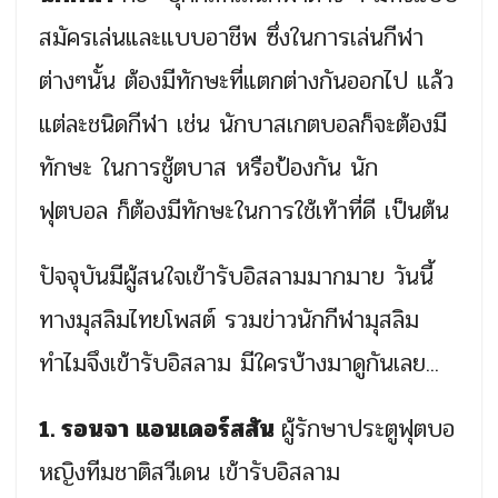
สมัครเล่นและแบบอาชีพ ซึ่งในการเล่นกีฬา
ต่างๆนั้น ต้องมีทักษะที่แตกต่างกันออกไป แล้ว
แต่ละชนิดกีฬา เช่น นักบาสเกตบอลก็จะต้องมี
ทักษะ ในการชู้ตบาส หรือป้องกัน นัก
ฟุตบอล ก็ต้องมีทักษะในการใช้เท้าที่ดี เป็นต้น
ปัจจุบันมีผู้สนใจเข้ารับอิสลามมากมาย วันนี้
ทางมุสลิมไทยโพสต์ รวมข่าวนักกีฬามุสลิม
ทำไมจึงเข้ารับอิสลาม มีใครบ้างมาดูกันเลย...
1. รอนจา แอนเดอร์สสัน
ผู้รักษาประตูฟุตบอ
หญิงทีมชาติสวีเดน เข้ารับอิสลาม