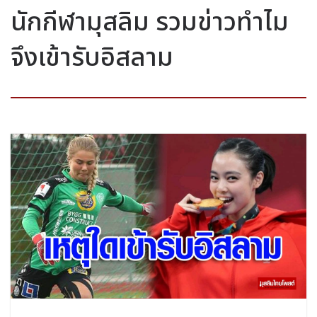
นักกีฬามุสลิม รวมข่าวทำไม
จึงเข้ารับอิสลาม