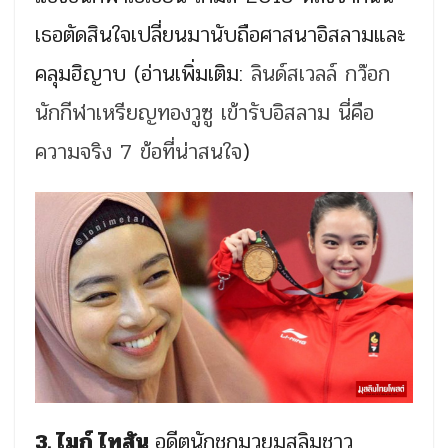
เธอตัดสินใจเปลี่ยนมานับถือศาสนาอิสลามและ
คลุมฮิญาบ (อ่านเพิ่มเติม:
ลินด์สเวลล์ กว๊อก
นักกีฬาเหรียญทองวูซู เข้ารับอิสลาม นี่คือ
ความจริง 7 ข้อที่น่าสนใจ
)
3. ไมก์ ไทสัน
อดีตนักชกมวยมุสลิมชาว