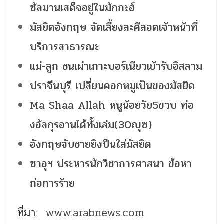
ซัลมานเสด็จอยู่ในมักกะฮ์
มัสยิดอังกฤษ จัดเลี้ยงละศีลอดเจ้าหน้าที่
บริการสาธารณะ
แม่-ลูก ชนเผ่าเกาะบอร์เนียวเข้ารับอิสลาม
ปราจีนบุรี เปลี่ยนคอกหมูเป็นของมัสยิด
Ma Shaa Allah หนูน้อยวัย5ขวบ ท่อ
งอัลกุรอานได้ทั้งเล่ม(30ญุซ)
อังกฤษจับชายยิงปืนใส่มัสยิด
ซาอุฯ ประหารนักวิชาการศาสนา ข้อหา
ก่อการร้าย
ที่มา:
www.arabnews.com