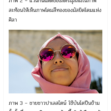
ภาพ 2 – แว่นกันแดดของสตรีมุสลิมในภาพ
สะท้อนให้เห็นภาพโดมสีทองของมัสยิดโดมแห่ง
ศิลา
ภาพ 3 – ชายชาวปาเลสไตน์ ใช้บันไดปีนข้าม