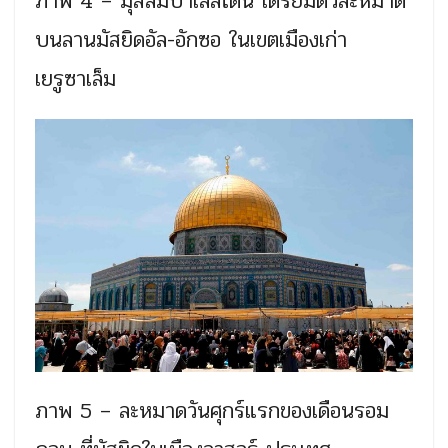
ภาพ 4 – มุสลิมปาเลสไตน์ เตรียมตัวละหมาด
บนลานมัสยิดอัล-อักซอ ในเขตเมืองเก่า
เยรูซาเล็ม
ภาพ 5 – ละหมาดวันศุกร์แรกของเดือนรอม