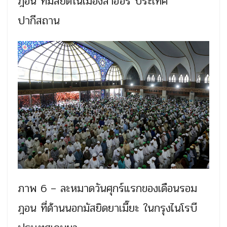
ฎอน ที่มัสยิดในเมืองลาฮอร์ ประเทศ
ปากีสถาน
ภาพ 6 – ละหมาดวันศุกร์แรกของเดือนรอม
ฎอน ที่ด้านนอกมัสยิดยาเมี๊ยะ ในกรุงไนโรบี