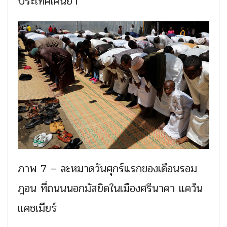
ประเทศเคนยา
ภาพ 7 – ละหมาดวันศุกร์แรกของเดือนรอม
ฎอน ที่ถนนนอกมัสยิดในเมืองศรีนาคา แคว้น
แคชเมียร์