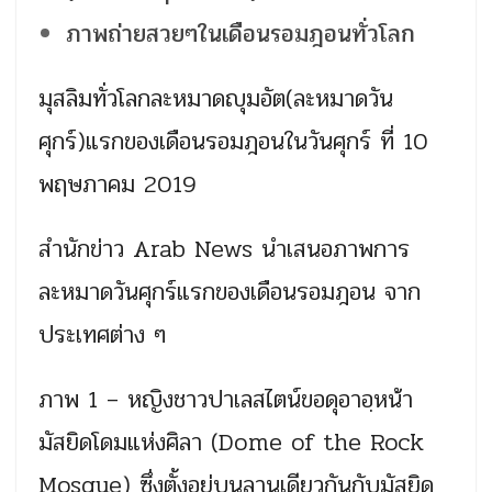
ภาพถ่ายสวยๆในเดือนรอมฎอนทั่วโลก
มุสลิมทั่วโลกละหมาดญุมอัต(ละหมาดวัน
ศุกร์)แรกของเดือนรอมฎอนในวันศุกร์ ที่ 10
พฤษภาคม 2019
สำนักข่าว Arab News นำเสนอภาพการ
ละหมาดวันศุกร์แรกของเดือนรอมฎอน จาก
ประเทศต่าง ๆ
ภาพ 1 – หญิงชาวปาเลสไตน์ขอดุอาอฺหน้า
มัสยิดโดมแห่งศิลา (Dome of the Rock
Mosque) ซึ่งตั้งอยู่บนลานเดียวกันกับมัสยิด