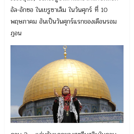
อัล-อักซอ ในเยรูซาเล็ม ในวันศุกร์ ที่ 10
พฤษภาคม อันเป็นวันศุกร์แรกของเดือนรอม
ฎอน