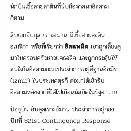
นักบินเชื้อสายลาตินที่นับถือศาสนาอิสลาม
ก็ตาม
สิบเอกอับดุล เราะฮฺมาน มีเชื้อสายละติน
อเมริกา หรือที่เรียกว่า
ฮิสแพนิค
เขาถูกเลี้ยงดู
มาในครอบครัวชาวแคธอลิค และถูกกระตุ้นให้
สนใจในอิสลามขณะประจำการอยู่ที่ฐานอิซมีร
(Izmir) ในประเทศตุรกี ต่อมาได้เข้ารับ
อิสลามหลังจากที่ได้ไปเยือนมัสยิดในรัฐฮาวาย
ปัจจุบัน อับดุลเราะฮ์มาน ประจำการอยู่กอง
บินที่ 821st Contingency Response