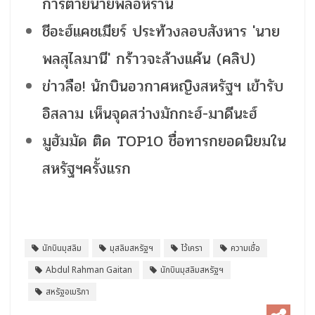
การตายนายพลอิหร่าน
ชีอะฮ์แคชเมียร์ ประท้วงลอบสังหาร 'นาย
พลสุไลมานี' กร้าวจะล้างแค้น (คลิป)
ข่าวลือ! นักบินอวกาศหญิงสหรัฐฯ เข้ารับ
อิสลาม เห็นจุดสว่างมักกะฮ์-มาดีนะฮ์
มูฮัมมัด ติด TOP10 ชื่อทารกยอดนิยมใน
สหรัฐฯครั้งแรก
นักบินมุสลิม
มุสลิมสหรัฐฯ
ไว้เครา
ความเชื่อ
Abdul Rahman Gaitan
นักบินมุสลิมสหรัฐฯ
สหรัฐอเมริกา