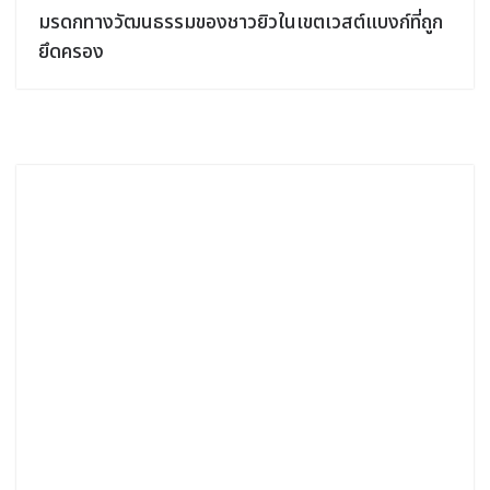
มรดกทางวัฒนธรรมของชาวยิวในเขตเวสต์แบงก์ที่ถูก
ยึดครอง