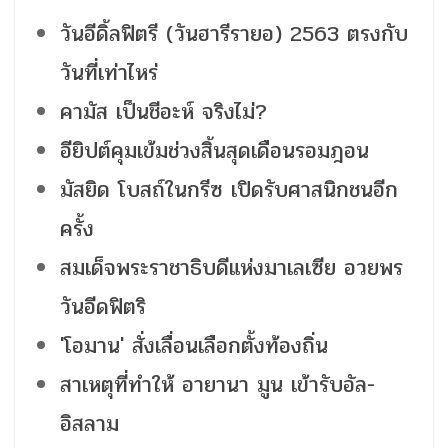
วันอีดิ้ลฟิตรี (วันฮารีรายอ) 2563 ตรงกับ
วันที่เท่าไหร่
คามัส เป็นชีอะห์ จริงไม่?
อียิปต์คุมเข้มช่วงสิ้นสุดเดือนรอมฎอน
มัสยิด โบสถ์ในกรีซ เปิดรับศาสนิกชนอีก
ครั้ง
สมเด็จพระราชาธิบดีแห่งมาเลเซีย อวยพร
วันอีดฟิตริ
'โอมาน' สั่งเลื่อนเลือกตั้งท้องถิ่น
สาเหตุที่ทำให้ อายานา มูน เข้ารับอัล-
อิสลาม