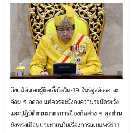
ถึงแม้ตัวเลขผู้ติดเชื้อโควิด-19 ในรัฐสลังงอ จะ
ค่อย ๆ ลดลง แต่ควรจะยังคงความระมัดระวัง
และปฏิบัติตามมาตรการป้องกันต่าง ๆ สุลต่าน
ยังทรงเตือนประชาชนในเรื่องการเผยแพร่ข่าว