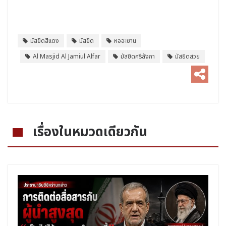
มัสยิดสีแดง
มัสยิด
หออะซาน
Al Masjid Al Jamiul Alfar
มัสยิดศรีลังกา
มัสยิดสวย
เรื่องในหมวดเดียวกัน