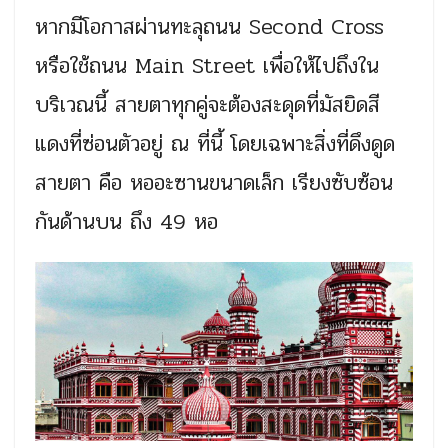
หากมีโอกาสผ่านทะลุถนน Second Cross
หรือใช้ถนน Main Street เพื่อให้ไปถึงใน
บริเวณนี้ สายตาทุกคู่จะต้องสะดุดที่มัสยิดสี
แดงที่ซ่อนตัวอยู่ ณ ที่นี้ โดยเฉพาะสิ่งที่ดึงดูด
สายตา คือ หออะซานขนาดเล็ก เรียงซับซ้อน
กันด้านบน ถึง 49 หอ