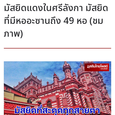
มัสยิดแดงในศรีลังกา มัสยิด
ที่มีหออะซานถึง 49 หอ (ชม
ภาพ)