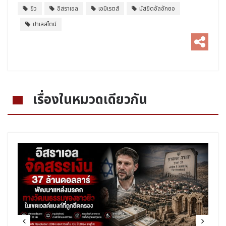
ยิว
อิสราเอล
เอมิเรตส์
มัสยิดอัลอักซอ
ปาเลสไตน์
เรื่องในหมวดเดียวกัน