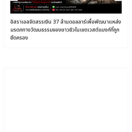
อิสราเอลจัดสรรเงิน 37 ล้านดอลลาร์เพื่อพัฒนาแหล่ง
มรดกทางวัฒนธรรมของชาวยิวในเขตเวสต์แบงก์ที่ถูก
ยึดครอง