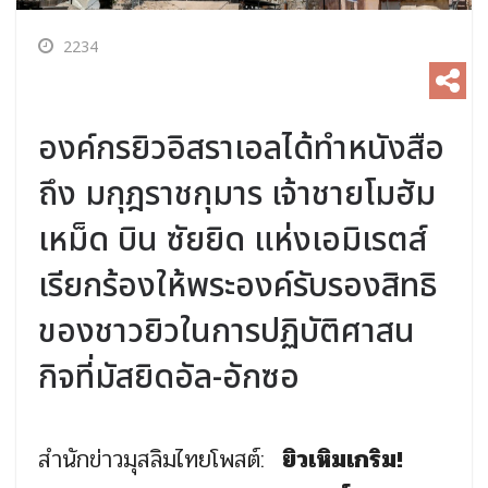
2234
องค์กรยิวอิสราเอลได้ทำหนังสือ
ถึง มกุฎราชกุมาร เจ้าชายโมฮัม
เหม็ด บิน ซัยยิด แห่งเอมิเรตส์
เรียกร้องให้พระองค์รับรองสิทธิ
ของชาวยิวในการปฏิบัติศาสน
กิจที่มัสยิดอัล-อักซอ
สำนักข่าวมุสลิมไทยโพสต์:
ยิวเหิมเกริม!