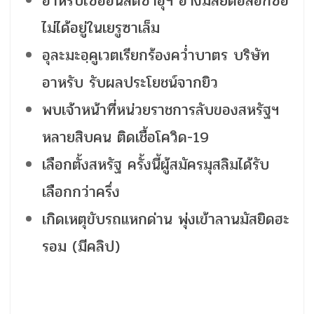
อาหรับไซออนิสต์ซาอุฯ อ้างมัสยิดอัลอักซอ
ไม่ได้อยู่ในเยรูซาเล็ม
อุละมะอฺคูเวตเรียกร้องคว่ำบาตร บริษัท
อาหรับ รับผลประโยชน์จากยิว
พบเจ้าหน้าที่หน่วยราชการลับของสหรัฐฯ
หลายสิบคน ติดเชื้อโควิด-19
เลือกตั้งสหรัฐ ครั้งนี้ผู้สมัครมุสลิมได้รับ
เลือกกว่าครึ่ง
เกิดเหตุขับรถแหกด่าน พุ่งเข้าลานมัสยิดฮะ
รอม (มีคลิป)