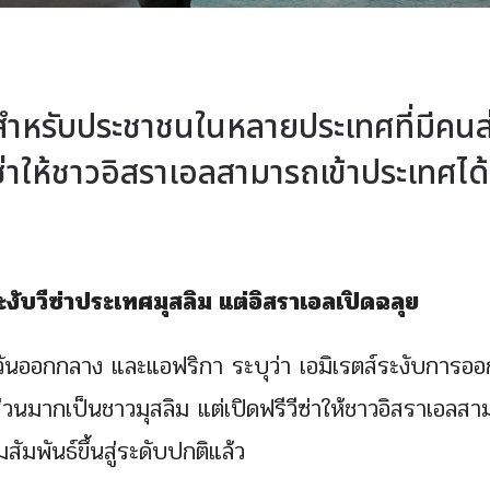
ม่สำหรับประชาชนในหลายประเทศที่มีคนส
ซ่าให้ชาวอิสราเอลสามารถเข้าประเทศได้
ระงับวีซ่าประเทศมุสลิม แต่อิสราเอลเปิดฉลุย
ตะวันออกกลาง และแอฟริกา ระบุว่า เอมิเรตส์ระงับการออก
นมากเป็นชาวมุสลิม แต่เปิดฟรีวีซ่าให้ชาวอิสราเอลส
ัมพันธ์ขึ้นสู่ระดับปกติแล้ว