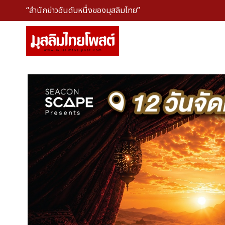
“สำนักข่าวอันดับหนึ่งของมุสลิมไทย”