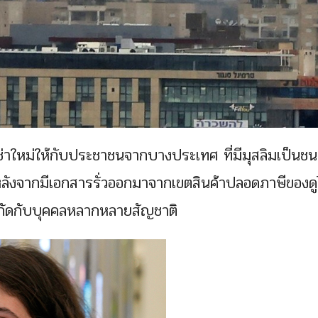
ีซ่าใหม่ให้กับประชาชนจากบางประเทศ ที่มีมุสลิมเป็นชน
้นหลังจากมีเอกสารรั่วออกมาจากเขตสินค้าปลอดภาษีของด
ำกัดกับบุคคลหลากหลายสัญชาติ