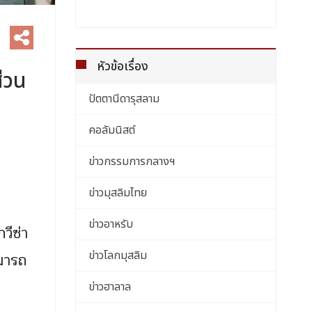
หัวข้อเรื่อง
่วน
ปัตตานีดารุสลาม
คอลัมนิสต์
ข่าวกรรมการกลางฯ
ข่าวมุสลิมไทย
ข่าวอาหรับ
วีซ่า
ข่าวโลกมุสลิม
ามารถ
ข่าวฮาลาล