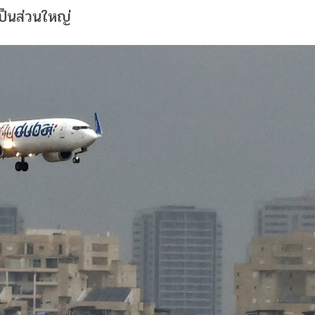
เป็นส่วนใหญ่