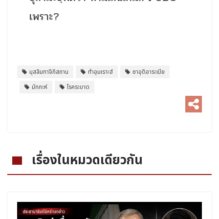
เพราะ?
มุสลิมทาจิกิสถาน
ทำอุมเราะฮ์
ซาอุดิอาระเบีย
มักกะห์
โรคระบาด
เรื่องในหมวดเดียวกัน