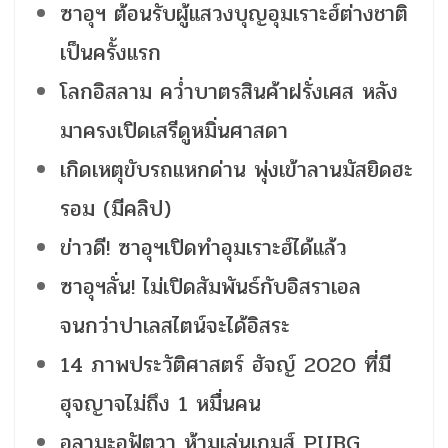
ซาอุฯ ต้อนรับผู้แสวงบุญอุมเราะฮ์ต่างชาติ
เป็นครั้งแรก
โลกอิสลาม คว่ำบาตรสินค้าฝรั่งเศส หลัง
มาครงเปิดเสรีดูหมิ่นศาสดา
เกิดเหตุขับรถแหกด่าน พุ่งเข้าลานมัสยิดฮะ
รอม (มีคลิป)
ข่าวดี! ซาอุฯเปิดทำอุมเราะฮ์ได้แล้ว
ซาอุฯลั่น! ไม่เปิดสัมพันธ์กับอิสราเอล
จนกว่าปาเลสไตน์จะได้อิสระ
14 ภาพประวัติศาสตร์ ฮัจญ์ 2020 ที่มี
ฮุจญาจไม่ถึง 1 หมื่นคน
อุลามะอฺฟัตวา ห้ามเล่นเกมส์ PUBG