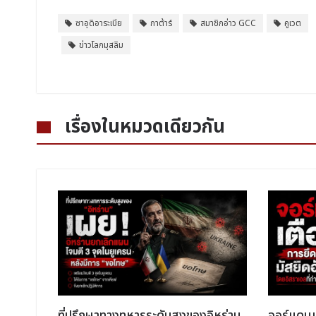
ซาอุดิอาระเบีย
กาต้าร์
สมาชิกอ่าว GCC
คูเวต
ข่าวโลกมุสลิม
เรื่องในหมวดเดียวกัน
เสีย
ที่ปรึกษาทางทหารระดับสูงของอิหร่าน
จอร์แดนเ