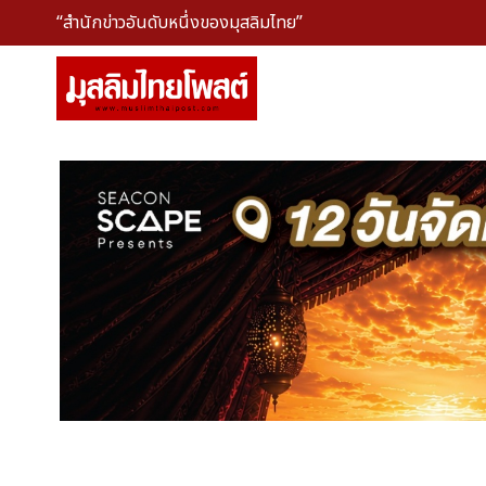
“สำนักข่าวอันดับหนึ่งของมุสลิมไทย”