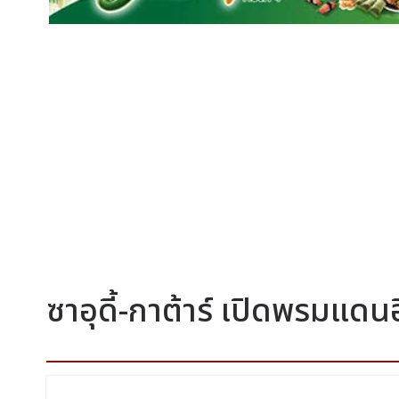
ซาอุดี้-กาต้าร์ เปิดพรมแดนอ