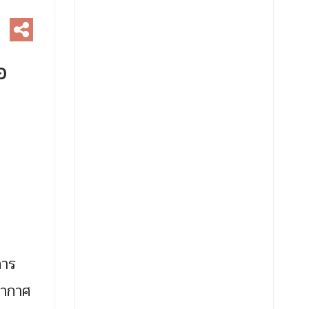
อ
การ
งอากาศ