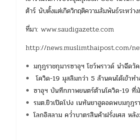
ต้าร์ นับตั้งแต่เกิดวิกฤติความสัมพันธ์ระหว่า
ที่มา:
www.saudigazette.com
http://news.muslimthaipost.com/n
มกุฎราชกุมารซาอุฯ โชว์พราวด์ นำฉีดวัค
โควิด-19 มุสลิมกว่า 5 ล้านคนได้เข้าทำ
ซาอุฯ บันทึกภาพยนตร์ต้านโควิด-19 ที่
รมต.ยิวเปิดโปง เนทันยาฮูดอดพบมกุฎรา
โลกอิสลาม คว่ำบาตรสินค้าฝรั่งเศส หลัง