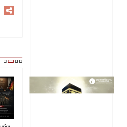
บเทียบ
อิหร่านปฏิเสธว่าไม่ได้พยายามขอให้
ยอดผู้เสี