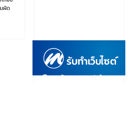
ามผิด
สหรัฐ ฯ ยุติการโจมตี หรือตกลงเปิด
หลั่งไหลเข
ช่องแคบฮอร์มุซอีกครั้ง
ราย