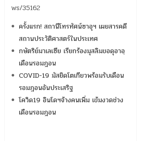
ws/35162
ครั้งแรก! สถานีโทรทัศน์ซาอุฯ เผยสารคดี
สถานประวัติศาสตร์ในประเทศ
กษัตริย์มาเลเซีย เรียกร้องมุสลิมขอดุอาอฺ
เดือนรอมฎอน
COVID-19 มัสยิดโตเกียวพร้อมรับเดือน
รอมฎอนอันประเสริฐ
โควิด19 อินโดฯจ้างคนเพิ่ม เข้มงวดช่วง
เดือนรอมฎอน