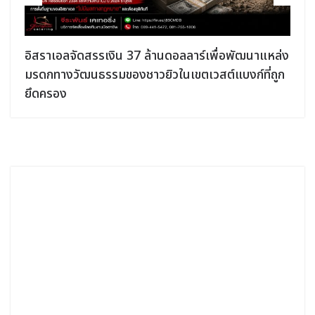
อิสราเอลจัดสรรเงิน 37 ล้านดอลลาร์เพื่อพัฒนาแหล่ง
มรดกทางวัฒนธรรมของชาวยิวในเขตเวสต์แบงก์ที่ถูก
ยึดครอง