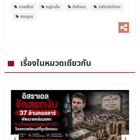
ปาเลสไตน์
เยรูซาเล็ม
ถือศีลอด
มัสยิดอัลอักซอ
รอมฎอน
เรื่องในหมวดเดียวกัน