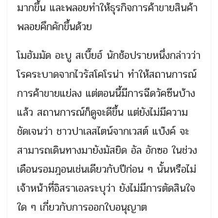
มากขึ้น และพลอยทำให้ธุรกิจการค้าขายสินค้า
พลอยคึกคักขึ้นด้วย
โมฮัมมัด อะบู สเบี๊ยฮ์ นักช้อปรายหนึ่งกล่าวว่า
โรคระบาดจากไวรัสโคโรน่า ทำให้สถานการณ์
การค้าขายแย่ลง แต่ตอนนี้มีการฉีดวัคซีนบ้าง
แล้ว สถานการณ์ก็ดูจะดีขึ้น แต่ยังไม่มีความ
ชัดเจนว่า ชาวปาเลสไตน์จากเวสต์ แบ๊งค์ จะ
สามารถเดินทางมายังมัสยิด อัล อักซอ ในช่วง
เดือนรอมฎอนเช่นเดียวกับปีก่อน ๆ นั้นหรือไม่
เจ้าหน้าที่อิสราเอลระบุว่า ยังไม่มีการตัดสินใจ
ใด ๆ เกี่ยวกับการออกใบอนุญาต