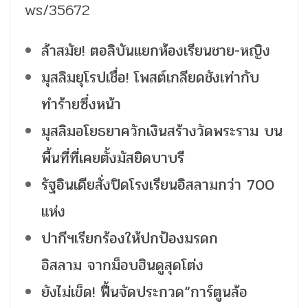
ws/35672
ล้าสมัย! ตอลิบันแยกห้องเรียนชาย-หญิง
มุสลิมยุโรปเชื่อ! โพสต์เกลียดชังเท่ากับ
ทำร้ายซึ่งหน้า
มุสลิมอโยธยาควักเงินสร้างวัดพระราม บน
พื้นที่ที่เคยตั้งมัสยิดบาบรี
รัฐอินเดียสั่งปิดโรงเรียนอิสลามกว่า 700
แห่ง
ปากีฯเรียกร้องให้ปกป้องมรดก
อิสลาม จากม็อบฮินดูสุดโต่ง
ยังไม่เข็ด! ฟื้นจัดประกวด“การ์ตูนล้อ