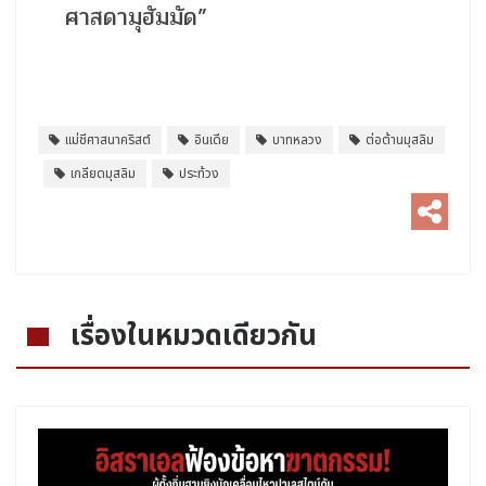
ศาสดามุฮัมมัด”
แม่ชีศาสนาคริสต์
อินเดีย
บาทหลวง
ต่อต้านมุสลิม
เกลียดมุสลิม
ประท้วง
เรื่องในหมวดเดียวกัน