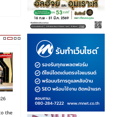
026
MEGA HALAL Bangkok 2026
กรมการท่
เปิดประตูธุรกิจฮาลาลไทยสู่เวทีการค้า
Friendly 
to the
ระดับโลก
โอกาสใหม