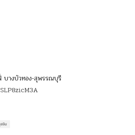
ฟฟี่ บางบัวทอง-สุพรรณบุรี
h3SLP8zicM3A
ุสลิม