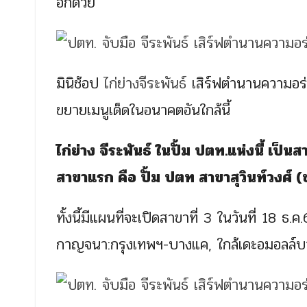
อีกด้วย
มินิช้อป
ไก่ย่างจีระพันธ์
เสิร์ฟตำนานความอร่อ
ขยายเมนูเด็ดในอนาคตอันใกล้นี้
ไก่ย่าง จีระพันธ์ ในปั้ม ปตท.แห่งนี้ เป็นสา
สาขาแรก คือ ปั้ม ปตท สาขาสุวินท์วงศ์ (ข
ทั้งนี้มีแผนที่จะเปิดสาขาที่ 3 ในวันที่ 1
กาญจนา:กรุงเทพฯ-บางแค, ใกล้เดะอมอลล์