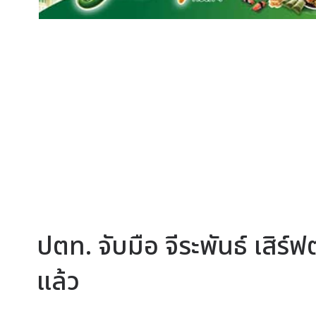
ปตท. จับมือ จีระพันธ์ เสิ
แล้ว