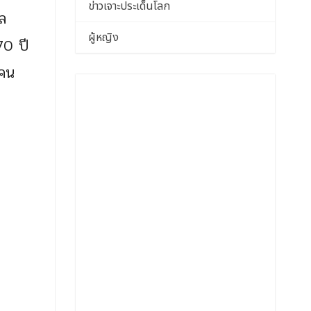
ข่าวเจาะประเด็นโลก
ล
ผู้หญิง
70 ปี
ๆคน