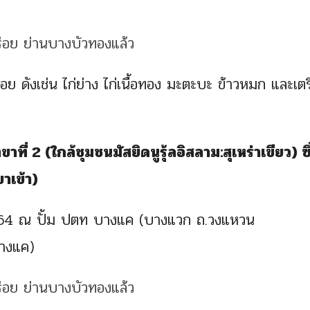
ย ดังเช่น ไก่ย่าง ไก่เนื้อทอง มะตะบะ ข้าวหมก และเต
ขาที่ 2 (ใกล้ชุมชนมัสยิดนูรุ้ลอิสลาม:สุเหร่าเขียว) ซึ
าเข้า)
8 ธ.ค.64 ณ ปั้ม ปตท บางแค (บางแวก ถ.วงแหวน
บางแค)