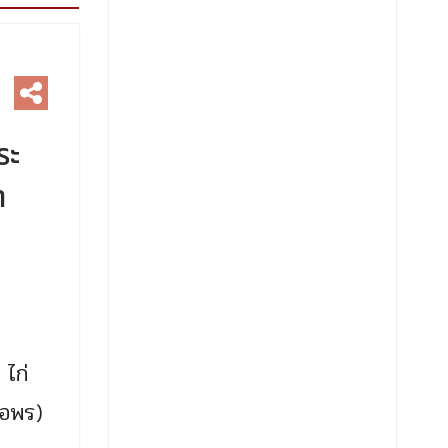
ระ
า
 ไก่
ขอพร)