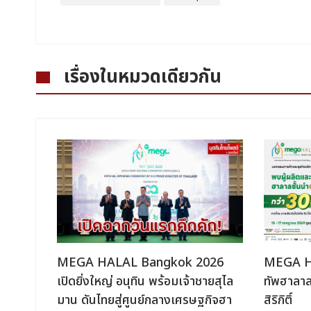
เรื่องในหมวดเดียวกัน
หนือ
MEGA HALAL Bangkok 2026
MEGA H
า
เปิดยิ่งใหญ่ อนุทิน พร้อมเจ้าชายสุไล
ทัพฮาลาลช
ารฮา
มาน ดันไทยสู่ศูนย์กลางเศรษฐกิจฮา
สิริกิติ์