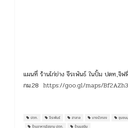
แผนที่ ร้านไก่ย่าง จีระพันธ์ ในปั้ม ปตท.,จิ
กม.28
https://goo.gl/maps/Bf2AZ
ปตท.
จีระพันธ์
ฮาลาล
บางบัวทอง
ชุมชนม
ร้านอาหารอิสลาม ปตท.
ร้านมุสลิม