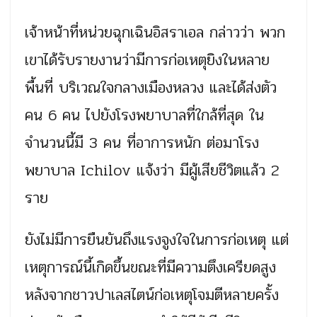
เจ้าหน้าที่หน่วยฉุกเฉินอิสราเอล กล่าวว่า พวก
เขาได้รับรายงานว่ามีการก่อเหตุยิงในหลาย
พื้นที่ บริเวณใจกลางเมืองหลวง และได้ส่งตัว
คน 6 คน ไปยังโรงพยาบาลที่ใกล้ที่สุด ใน
จำนวนนี้มี 3 คน ที่อาการหนัก ต่อมาโรง
พยาบาล Ichilov แจ้งว่า มีผู้เสียชีวิตแล้ว 2
ราย
ยังไม่มีการยืนยันถึงแรงจูงใจในการก่อเหตุ แต่
เหตุการณ์นี้เกิดขึ้นขณะที่มีความตึงเครียดสูง
หลังจากชาวปาเลสไตน์ก่อเหตุโจมตีหลายครั้ง