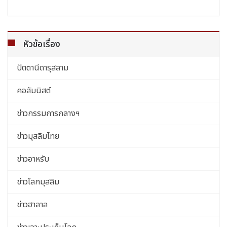
หัวข้อเรื่อง
ปัตตานีดารุสลาม
คอลัมนิสต์
ข่าวกรรมการกลางฯ
ข่าวมุสลิมไทย
ข่าวอาหรับ
ข่าวโลกมุสลิม
ข่าวฮาลาล