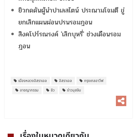
ยิวกดดันผู้นำปาเลสไตน์ ประณามโจมตี ขู่
ยกเลิกแผนผ่อนปรนรอมฎอน
สิงคโปร์รณรงค์ 'เลิกบุหรี่' ช่วงเดือนรอม
ฎอน
เมืองหลวงอิสราเอล
อิสราเอล
กรุงเทลอาวีฟ
อาชญากรรม
ยิว
ข่าวมุสลิม
เรื่องในหมวดเดียวกัน