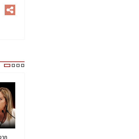
บจาก
อิสราเอลระบุว่าได้ทำลายอุโมงค์ใต้
อิหร่านเ