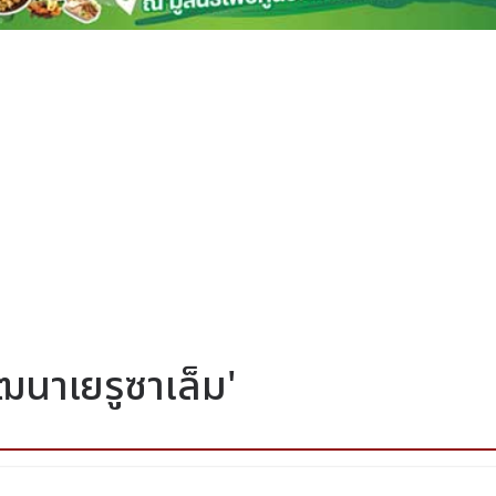
ัฒนาเยรูซาเล็ม'