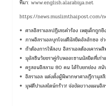
ที่มา:
www.english.alarabiya.net
https://news.muslimthaipost.com/
ศาลอิสราเอลปฏิเสธคำร้อง เหตุเด็กถูก
ภาพอิสราเอลบุกโจมตีมัสยิดอัลอักซอ ช่
ถ้าต้องการให้สงบ อิสราเอลต้องเคารพสิทธ
มุอัสซินวัยชราคู่กับหออะซานมัสยิดที่เก่
ครูสอนอิสลาม 80 คน ได้รับยกย่อง สนับส
อิสราเอล แต่งตั้งผู้พิพากษาศาลฎีกามุส
มุฟตีปาเลสไตน์กร้าว! จ่อขัดขวางแผนอิส