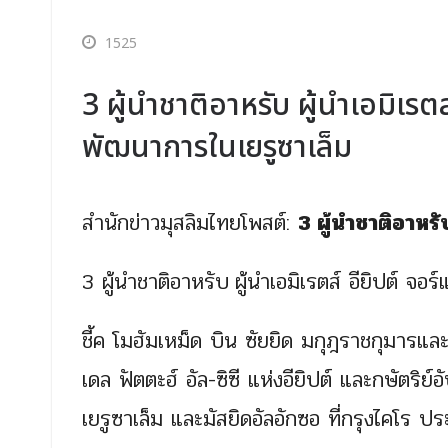
1525
3 ผู้นำชาติอาหรับ ผู้นำเอมิเร
พัฒนาการในเยรูซาเล็ม
สำนักข่าวมุสลิมไทยโพสต์:
3 ผู้นำชาติอาหร
3 ผู้นำชาติอาหรับ
ผู้นำเอมิเรตส์ อียิปต์ จ
ชี้ค โมฮัมเหม็ด บิน ซัยยิด มกุฎราชกุมารแ
เดล ฟัตตะฮ์ อัล-ซิซี แห่งอียิปต์ และกษัตริ
เยรูซาเล็ม และมัสยิดอัลอักซอ ที่กรุงไคโร ปร