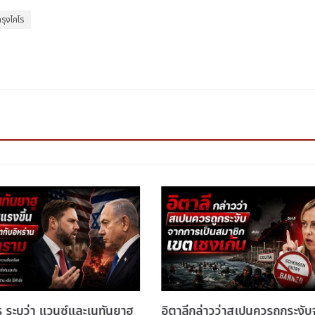
รุงไคโร
s ระบุว่า แวนซ์และเนทันยาฮู
อิตาลีกล่าวว่าสเปนควรถูกระงั