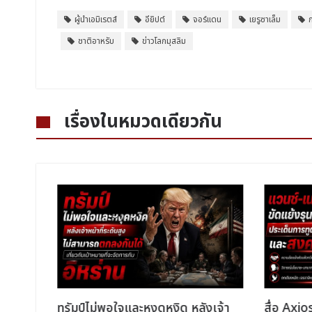
ผู้นำเอมิเรตส์
อียิปต์
จอร์แดน
เยรูซาเล็ม
ก
ชาติอาหรับ
ข่าวโลกมุสลิม
เรื่องในหมวดเดียวกัน
นุมัติ
ทรัมป์ไม่พอใจและหงุดหงิด หลังเจ้า
สื่อ Axio