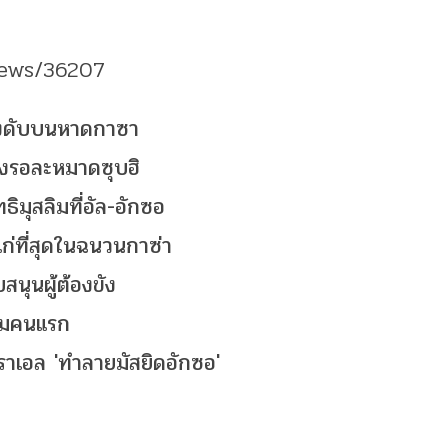
news/36207
ยิงดับบนหาดกาซา
วงรอละหมาดซุบฮิ
ิมุสลิมที่อัล-อักซอ
าแก่ที่สุดในฉนวนกาซ่า
นุนผู้ต้องขัง
ลิมคนแรก
ราเอล 'ทำลายมัสยิดอักซอ'