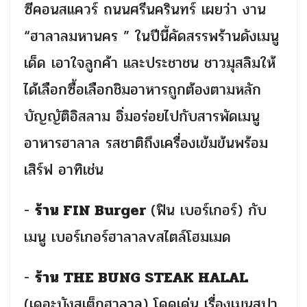
ซีคอนสแควร์ ถนนศรีนครินทร์ เผยว่า งาน
“ฮาลาลมหานคร
” ในปีนี้คัดสรรพร้านดังเมนู
เด็ด
เอาใจลูกค้า และประชาชน ชาวมุสลิมให้
ได้เลือกซื้อเลือกชิมอาหารถูกต้องตามหลัก
บัญญัติอิสลาม อิ่มอร่อยไปกับสารพัดเมนู
อาหารฮาลาล รสชาติถึงเครื่องเข้มข้นพร้อม
เสิร์ฟ อาทิเช่น
-
ร้าน
FIN Burger
(ฟิน เบอร์เกอร์) กับ
เมนู เบอร์เกอร์ฮาลาลvสไตล์โฮมเมด
-
ร้
าน THE BUNG STEAK HALAL
(
เดอะบังสเต็กฮาลาล) โดดเด่น เรื่องเมนูสปา