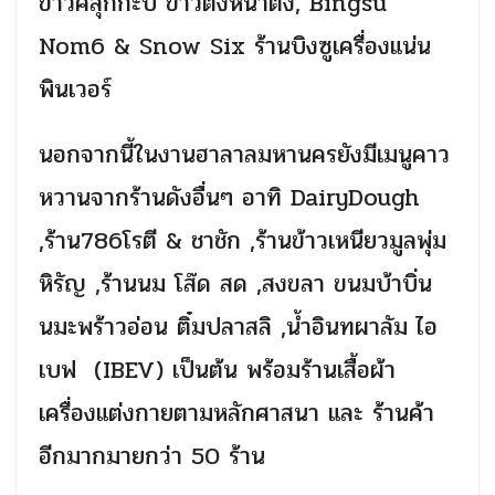
ข้าวคลุกกะปิ ข้าวตังหน้าตั้ง,
Bingsu
Nom
6
& Snow Six
ร้านบิงซูเครื่องแน่น
พินเวอร์
นอกจากนี้ในงานฮาลาลมหานครยังมีเมนูคาว
หวานจากร้านดังอื่นๆ อาทิ
DairyDough
,ร้าน786โรตี
&
ชาชัก
,
ร้านข้าวเหนียวมูลพุ่ม
หิรัญ
,
ร้านนม โส๊ด สด ,สงขลา ขนมบ้าบิ่น
นมะพร้าวอ่อน ติ๋มปลาสลิ ,น้ำอินทผาลัม ไอ
เบฟ (
IBEV)
เป็นต้น พร้อมร้านเสื้อผ้า
เครื่องแต่งกายตามหลักศาสนา และ ร้านค้า
อีกมากมายกว่า 50 ร้าน