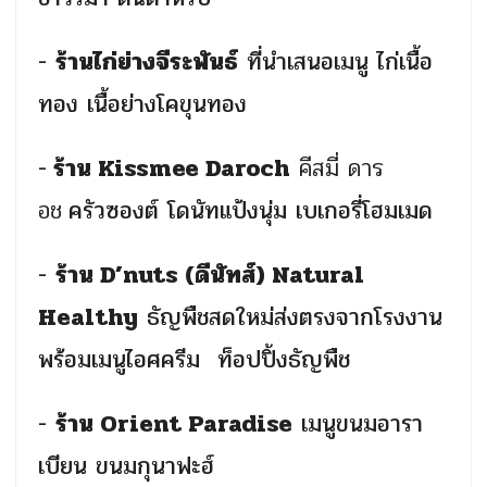
-
ร้านไก่ย่างจีระพันธ์
ที่นำเสนอเมนู ไก่เนื้อ
ทอง
เนื้อย่างโคขุนทอง
-
ร้าน
Kissmee Daroch
คีสมี่ ดาร
อช
ครัวซองต์ โดนัทแป้งนุ่ม เบเกอรี่โฮมเมด
-
ร้าน
D’nuts (ดีนัทส์) Natural
Healthy
ธัญพืชสดใหม่ส่งตรงจากโรงงาน
พร้อมเมนูไอศครีม ท็อปปิ้งธัญพืช
-
ร้าน
Orient Paradise
เมนูขนมอารา
เบียน ขนมกุนาฟะฮ์