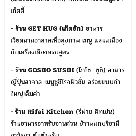
เก็ตตี้
-
ร้าน
GET HUG
(เก็ตฮัก)
อาหาร
เวียดนามฮาลาลเพื่อสุขภาพ เมนู แหนมเนือง
กับเครื่องเคียงครบสูตร
-
ร้าน
GOSHO SUSHI
(โกโช ซูชิ)
อาหาร
ญี่ปุ่นฮาลาล เมนูซูชิโรลฟิวชั่น อร่อยแบบคำ
ใหญ่เต็มคำ
-
ร้าน
Rifai Kitchen
(
รีฟาย คิทเช่น)
ร้านอาหารอาหรับจานด่วน ข้าวหมกบริยานี
ชาวัรมา ต้นตำหรับ