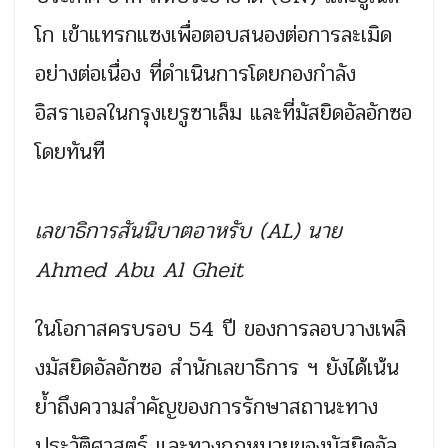
โก เข้าแทรกแซงเพื่อตอบสนองต่อการละเมิด
อย่างต่อเนื่อง ที่ดำเนินการโดยกองกำลัง
อิสราเอลในกรุงเยรูซาเล็ม และที่มัสยิดอัลอักซอ
โดยทันที
เลขาธิการสันนิบาตอาหรับ (AL) นาย
Ahmed Abu Al Gheit
ในโอกาสครบรอบ 54 ปี ของการลอบวางเพลิ
งมัสยิดอัลอักซอ สำนักเลขาธิการ ฯ ยังได้เน้น
ย้ำถึงความสำคัญของการรักษาสถานะทาง
ประวัติศาสตร์ และทางกฎหมายของมัสยิดอัล