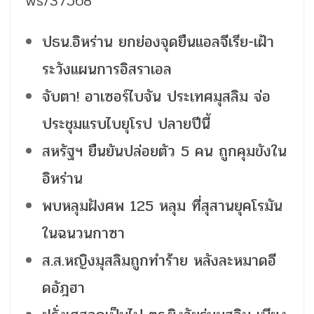
ws/37568
ปธน.อิหร่าน ยกย่องจุดยืนแอลจีเรีย-เฝ้า
ระวังแผนการอิสราเอล
จับตา! อาเซอร์ไบจัน ประเทศมุสลิม จ่อ
ประชุมแรบไบยุโรป ปลายปีนี้
สหรัฐฯ ยืนยันปล่อยตัว 5 คน ถูกคุมขังใน
อิหร่าน
พบหลุมฝังศพ 125 หลุม ที่สุสานยุคโรมัน
ในฉนวนกาซา
ส.ส.หญิงมุสลิมถูกทำร้าย หลังละหมาดอี
ดอัฎฮา