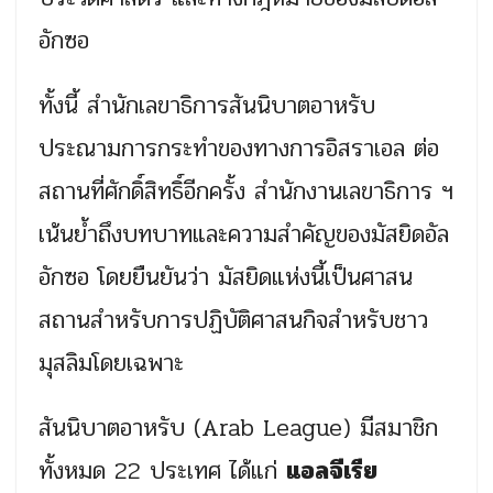
อักซอ
ทั้งนี้ สำนักเลขาธิการสันนิบาตอาหรับ
ประณามการกระทำของทางการอิสราเอล ต่อ
สถานที่ศักดิ์สิทธิ์อีกครั้ง สำนักงานเลขาธิการ ฯ
เน้นย้ำถึงบทบาทและความสำคัญของมัสยิดอัล
อักซอ โดยยืนยันว่า มัสยิดแห่งนี้เป็นศาสน
สถานสำหรับการปฏิบัติศาสนกิจสำหรับชาว
มุสลิมโดยเฉพาะ
สันนิบาตอาหรับ (Arab League) มีสมาชิก
ทั้งหมด 22 ประเทศ ได้แก่
แอลจีเรีย