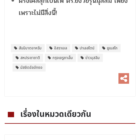
ฝรั่งเศสลุกเป็นไฟ ตร.ยิงวัยรุ่นมุสลิม เพียง
เพราะไม่มีสิ่งนี้!
สันนิบาตอาหรับ
อิสราเอล
ปาเลสไตน์
ยูเนสโก
สหประชาชาติ
กรุงเยรูซาเล็ม
ข่าวมุสลิม
มัสยิดอัลอักซอ
เรื่องในหมวดเดียวกัน