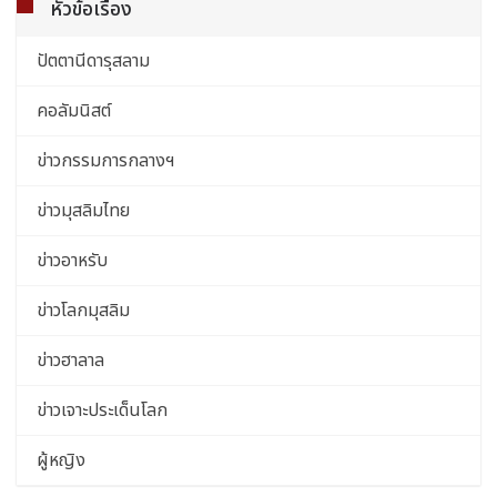
หัวข้อเรื่อง
ปัตตานีดารุสลาม
คอลัมนิสต์
ข่าวกรรมการกลางฯ
ข่าวมุสลิมไทย
ข่าวอาหรับ
ข่าวโลกมุสลิม
ข่าวฮาลาล
ข่าวเจาะประเด็นโลก
ผู้หญิง