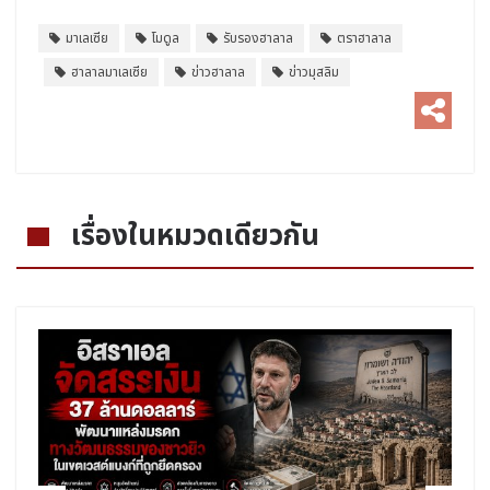
มาเลเซีย
โมดูล
รับรองฮาลาล
ตราฮาลาล
ฮาลาลมาเลเซีย
ข่าวฮาลาล
ข่าวมุสลิม
เรื่องในหมวดเดียวกัน