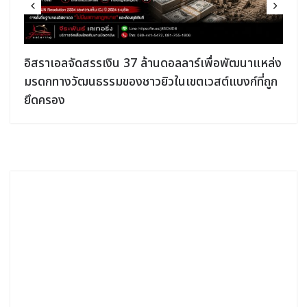
อิสราเอลจัดสรรเงิน 37 ล้านดอลลาร์เพื่อพัฒนาแหล่ง
มรดกทางวัฒนธรรมของชาวยิวในเขตเวสต์แบงก์ที่ถูก
ยึดครอง