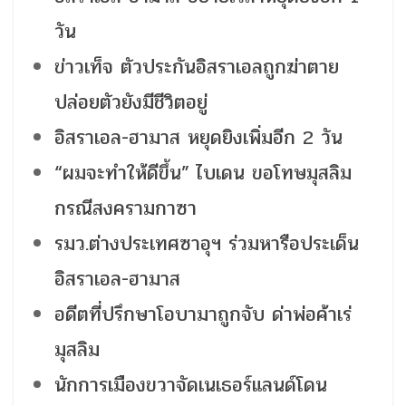
วัน
ข่าวเท็จ ตัวประกันอิสราเอล​​ถูกฆ่าตาย
ปล่อยตัวยังมีชีวิตอยู่
อิสราเอล-ฮามาส หยุดยิงเพิ่มอีก 2 วัน
“ผมจะทำให้ดีขึ้น” ไบเดน ขอโทษมุสลิม
กรณีสงครามกาซา
รมว.ต่างประเทศซาอุฯ ร่วมหารือประเด็น
อิสราเอล-ฮามาส
อดีตที่ปรึกษาโอบามาถูกจับ ด่าพ่อค้าเร่
มุสลิม
นักการเมืองขวาจัดเนเธอร์แลนด์โดน