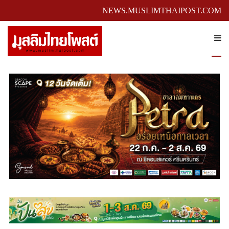
NEWS.MUSLIMTHAIPOST.COM