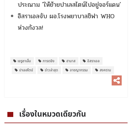
ประณาม 'ให้ย้ายปาเลสไตน์ไปอยู่จอร์แดน'
อิสราเอลจับ ผอ.โรงพยาบาลชิฟา WHO
ห่วงกังวล!
เยรูซาเล็ม
การดยิง
ฮามาส
อิสราเอล
ปาเลสไตน์
ข่าวล่าสุด
อาชญากรรม
สงคราม
เรื่องในหมวดเดียวกัน