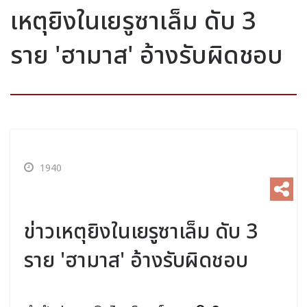
เหตุยิงในเยรูซาเล็ม ดับ 3
ราย 'ฮามาส' อ้างรับผิดชอบ
1940
ข่าวเหตุยิงในเยรูซาเล็ม ดับ 3
ราย 'ฮามาส' อ้างรับผิดชอบ