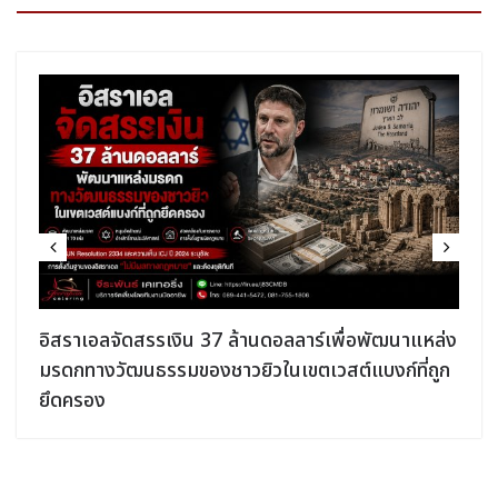
อิสราเอลจัดสรรเงิน 37 ล้านดอลลาร์เพื่อพัฒนาแหล่ง
มรดกทางวัฒนธรรมของชาวยิวในเขตเวสต์แบงก์ที่ถูก
ยึดครอง