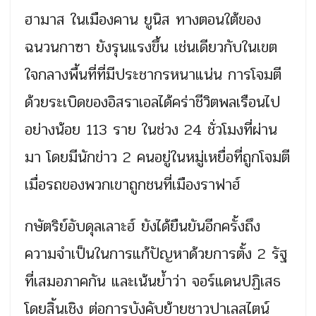
ฮามาส ในเมืองคาน ยูนิส ทางตอนใต้ของ
ฉนวนกาซา ยังรุนแรงขึ้น เช่นเดียวกับในเขต
ใจกลางพื้นที่ที่มีประชากรหนาแน่น การโจมตี
ด้วยระเบิดของอิสราเอลได้คร่าชีวิตพลเรือนไป
อย่างน้อย 113 ราย ในช่วง 24 ชั่วโมงที่ผ่าน
มา โดยมีนักข่าว 2 คนอยู่ในหมู่เหยื่อที่ถูกโจมตี
เมื่อรถของพวกเขาถูกชนที่เมืองราฟาฮ์
กษัตริย์อับดุลเลาะฮ์ ยังได้ยืนยันอีกครั้งถึง
ความจำเป็นในการแก้ปัญหาด้วยการตั้ง 2 รัฐ
ที่เสมอภาคกัน และเน้นย้ำว่า จอร์แดนปฏิเสธ
โดยสิ้นเชิง ต่อการบังคับย้ายชาวปาเลสไตน์