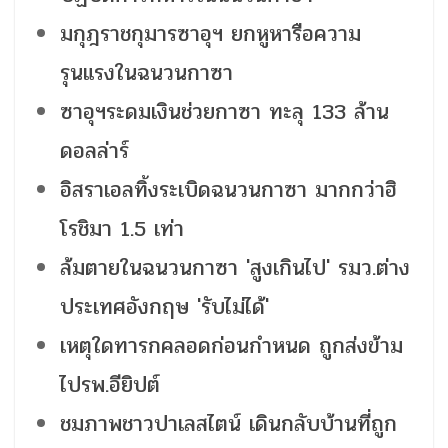
มกุฎราชกุมารซาอุฯ ยกหูหารือความ
รุนแรงในฉนวนกาซา
ซาอุฯระดมเงินช่วยกาซา ทะลุ 133 ล้าน
ดอลล่าร์
อิสราเอลทิ้งระเบิดฉนวนกาซา มากกว่าฮิ
โรชิมา 1.5 เท่า
ล้มตายในฉนวนกาซา 'สูงเกินไป' รมว.ต่าง
ประเทศอังกฤษ 'รับไม่ได้'
เหตุใดทารกคลอดก่อนกำหนด ถูกส่งข้าม
ไปรพ.อียิปต์
ชมภาพชาวปาเลสไตน์ เดินกลับบ้านที่ถูก