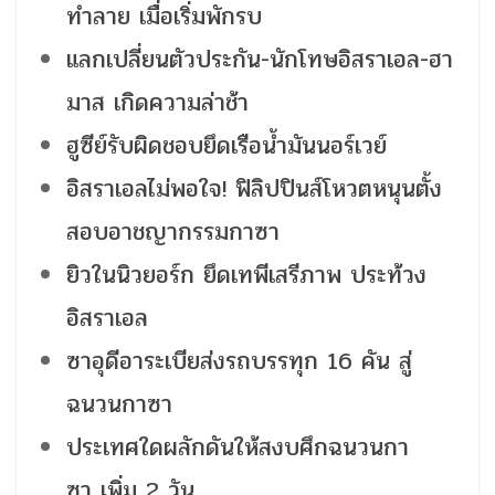
ทำลาย เมื่อเริ่มพักรบ
แลกเปลี่ยนตัวประกัน-นักโทษอิสราเอล-ฮา
มาส เกิดความล่าช้า
ฮูซีย์รับผิดชอบยึดเรือน้ำมันนอร์เวย์
อิสราเอลไม่พอใจ! ฟิลิปปินส์โหวตหนุนตั้ง
สอบอาชญากรรมกาซา
ยิวในนิวยอร์ก ยึดเทพีเสรีภาพ ประท้วง
อิสราเอล
ซาอุดีอาระเบียส่งรถบรรทุก 16 คัน สู่
ฉนวนกาซา
ประเทศใดผลักดันให้สงบศึกฉนวนกา
ซา เพิ่ม 2 วัน