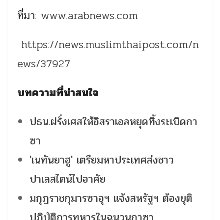
ที่มา:
www.arabnews.com
https://news.muslimthaipost.com/n
ews/37927
บทความที่น่าสนใจ
ปธน.ฝรั่งเศสให้อิสราเอลหยุดทิ้งระเบิดกา
ซา
'เนทันยาฮู' เตรียมหาประเทศส่งชาว
ปาเลสไตน์ไปอาศัย
มกุฎราชกุมารซาอุฯ แจ้งสหรัฐฯ ต้องยุติ
ปฏิบัติการทหารในฉนวนกาซา