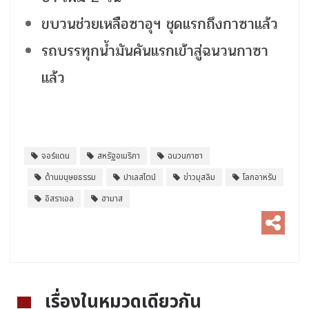
ขบวนช่วยเหลือซาอุฯ ชุดแรกถึงกาซาแล้ว
รถบรรทุกน้ำมันคันแรกเข้าสู่ฉนวนกาซา
แล้ว
จอร์แดน
สหรัฐอเมริกา
ฉนวนกาซา
ด้านมนุษยธรรม
ปาเลสไตน์
ข่าวมุสลิม
โลกอาหรับ
อิสราเอล
ฮามาส
เรื่องในหมวดเดียวกัน