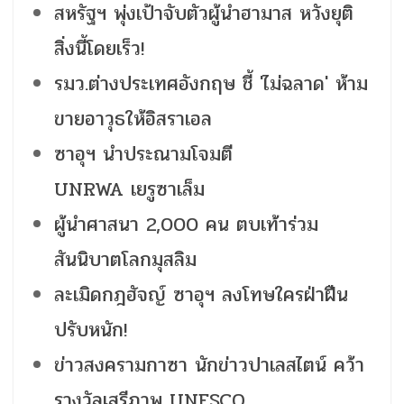
สหรัฐฯ พุ่งเป้าจับตัวผู้นำฮามาส หวังยุติ
สิ่งนี้โดยเร็ว!
รมว.ต่างประเทศอังกฤษ ชี้ 'ไม่ฉลาด' ห้าม
ขายอาวุธให้อิสราเอล
ซาอุฯ นำประณามโจมตี
UNRWA เยรูซาเล็ม
ผู้นำศาสนา 2,000 คน ตบเท้าร่วม
สันนิบาตโลกมุสลิม
ละเมิดกฎฮัจญ์ ซาอุฯ ลงโทษใครฝ่าฝืน
ปรับหนัก!
ข่าวสงครามกาซา นักข่าวปาเลสไตน์ คว้า
รางวัลเสรีภาพ UNESCO