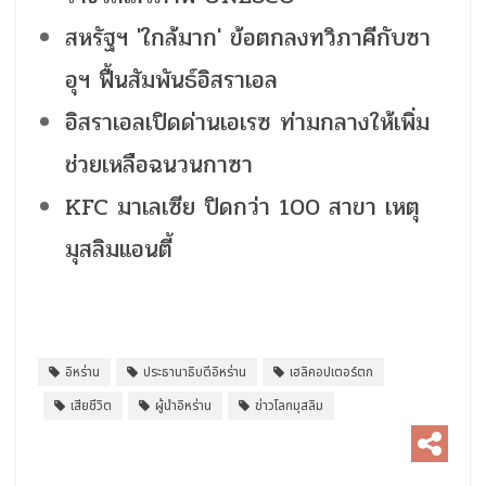
สหรัฐฯ 'ใกล้มาก' ข้อตกลงทวิภาคีกับซา
อุฯ ฟื้นสัมพันธ์อิสราเอล
อิสราเอลเปิดด่านเอเรซ ท่ามกลางให้เพิ่ม
ช่วยเหลือฉนวนกาซา
KFC มาเลเซีย ปิดกว่า 100 สาขา เหตุ
มุสลิมแอนตี้
อิหร่าน
ประธานาธิบดีอิหร่าน
เฮลิคอปเตอร์ตก
เสียชีวิต
ผู้นำอิหร่าน
ข่าวโลกมุสลิม