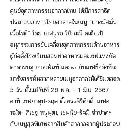
ศูนย์อุตสาหกรรมฮาลาลไทย ได้มีการสาธิต
ประกอบอาหารไทยฮาลาลในเมนู “แกงมัสมั่น
เนื้อโรตี” โดย เชฟนูรอ โซ๊ะมณี สเต็ปเป้
อนุกรรมการขับเคลื่อนอุตสาหกรรมด้านอาหาร
ผู้ก่อตั้งโรงเรียนสอนทำอาหารและเชฟแห่งภัต
ตาคารบลู เอเลเฟ่นท์ และพบกับเชฟชื่อดังที่จะ
มารังสรรค์หลากหลายเมนูฮาลาลให้ได้ชิมตลอด
5 วัน ตั้งแต่วันที่ 28 พ.ค. – 1 มิ.ย. 2567
อาทิ เชฟยาคุป-ธฤต ตั้งทรงศิริศักดิ์, เชฟอ
หมัด- ภิเชฐ หนูพุฒ, เชฟนุ้ย-รัศมี จำปาดะ
กับเมนูสุดพิเศษจากสินค้าฮาลาลจากผู้ประกอบ