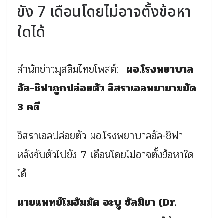
ขัง 7 เดือนโดยไม่อาจตั้งข้อหา
ใดได้
สำนักข่าวมุสลิมไทยโพสต์:
ผอ.โรงพยาบาล
อัล-ชิฟาถูกปล่อยตัว อิสราเอลพยายามยัด
3 คดี
อิสราเอลปล่อยตัว ผอ.โรงพยาบาลอัล-ชิฟา
หลังจับตัวไปขัง 7 เดือนโดยไม่อาจตั้งข้อหาใด
ได้
นายแพทย์โมฮัมมัด อะบู ซัลมิยา (Dr.