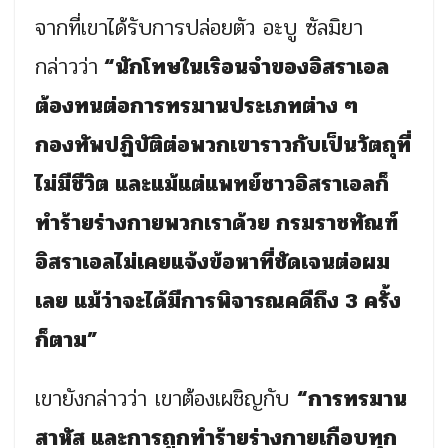
จากที่เขาได้รับการปล่อยตัว อะบู ซัลมิยา
กล่าวว่า
“นักโทษในเริอนจำของอิสราเอล
ต้องทนต่อการทรมานประเภทต่าง ๆ
กองทัพปฏิบัติต่อพวกเขาราวกับเป็นวัตถุที่
ไม่มีชีวิต และแม้แต่แพทย์ชาวอิสราเอลก็
ทำร้ายร่างกายพวกเราด้วย กรมราชทัณฑ์
อิสราเอลไม่เคยแจ้งข้อหาที่ชัดเจนต่อผม
เลย แม้ว่าจะได้มีการพิจารณคดีถึง 3 ครั้ง
ก็ตาม”
เขายังกล่าวว่า เขาต้องเผชิญกับ
“การทรมาน
สาหัส และการถูกทำร้ายร่า
งกายเกือบทุก