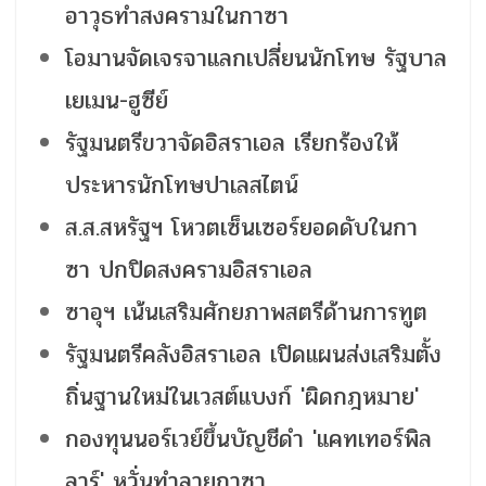
อาวุธทำสงครามในกาซา
โอมานจัดเจรจาแลกเปลี่ยนนักโทษ รัฐบาล
เยเมน-ฮูซีย์
รัฐมนตรีขวาจัดอิสราเอล เรียกร้องให้
ประหารนักโทษปาเลสไตน์
ส.ส.สหรัฐฯ โหวตเซ็นเซอร์ยอดดับในกา
ซา ปกปิดสงครามอิสราเอล
ซาอุฯ เน้นเสริมศักยภาพสตรีด้านการทูต
รัฐมนตรีคลังอิสราเอล เปิดแผนส่งเสริมตั้ง
ถิ่นฐานใหม่ในเวสต์แบงก์ 'ผิดกฎหมาย'
กองทุนนอร์เวย์ขึ้นบัญชีดำ 'แคทเทอร์พิล
ลาร์' หวั่นทำลายกาซา