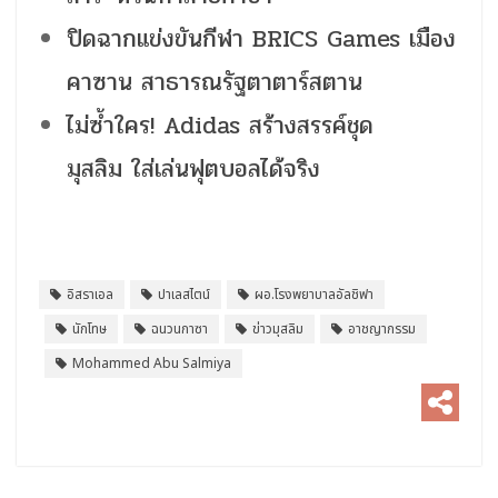
ปิดฉากแข่งขันกีฬา BRICS Games เมือง
คาซาน สาธารณรัฐตาตาร์สตาน
ไม่ซ้ำใคร! Adidas สร้างสรรค์ชุด
มุสลิม ใส่เล่นฟุตบอลได้จริง
อิสราเอล
ปาเลสไตน์
ผอ.โรงพยาบาลอัลชิฟา
นักโทษ
ฉนวนกาซา
ข่าวมุสลิม
อาชญากรรม
Mohammed Abu Salmiya