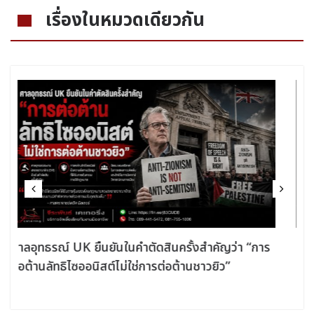
เรื่องในหมวดเดียวกัน
อิสราเอลจัดสรรเงิน 37 ล้านดอลลาร์เพื่อพัฒนาแหล่ง
มรดกทางวัฒนธรรมของชาวยิวในเขตเวสต์แบงก์ที่ถูก
ยึดครอง