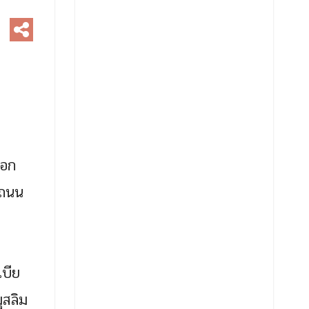
ือก
 ถนน
เบีย
ุสลิม