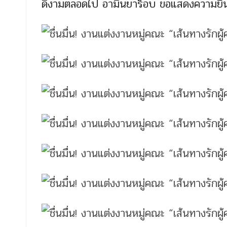
ดีงามตลอดไป อามีนยาร็อบ ขอแสดงความยินด