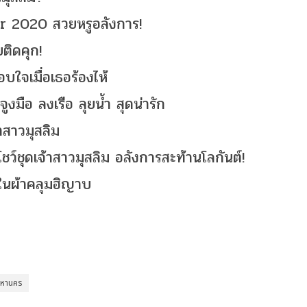
 2020 สวยหรูอลังการ!
ติดคุก!
บใจเมื่อเธอร้องไห้
ูงมือ ลงเรือ ลุยน้ำ สุดน่ารัก
สาวมุสลิม
โชว์ชุดเจ้าสาวมุสลิม อลังการสะท้านโลกันต์!
กในผ้าคลุมฮิญาบ
มหานคร