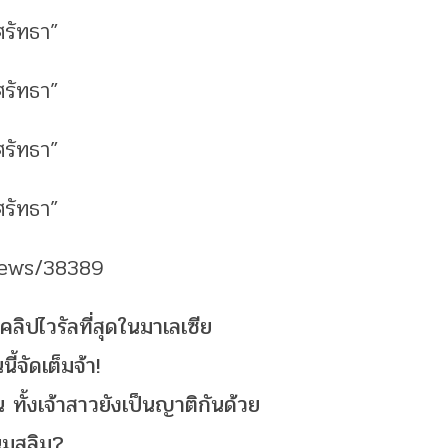
news/38389
ลิปไวรัลที่สุดในมาเลเซีย
ี้จัดเต็มจ้า!
น ทั้งเจ้าสาวยังเป็นญาติกันด้วย
นมุสลิม?