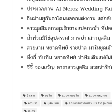
ประมวลภาพ Al Meroz Wedding Fair
อิหม่ามยูกันดาโดนหลอกแต่งงาน แต่กลับ
สาวมุสลิมตกหลุมรักชายแปลกหน้า ที่ปลอ
น้ำท่วมมิใช่อุปสรรค! ภาพบ่าวสาวมุสลิม จ
สวยงาม หยาดทิพย์ ราชปาล มาในชุดเจ้า
พิ้งกี้ ทับทิม หยาดทิพย์ นำทีมเดินแฟชั่น
จีจี้ จอมขวัญ ดาราสาวมุสลิม สวยน่ารั
อิสลาม
มุสลิม
แต่งงานมุสลิม
แต่งงานหมู่คณะ
ความรัก
มุสลิมไทย
คณะกรรมการอิสลามประจำกรุงเทพ
สินธร