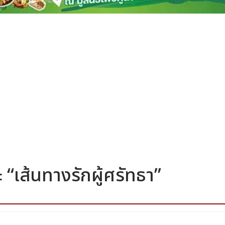
 “เส้นทางรักผู้ศรัทธา”