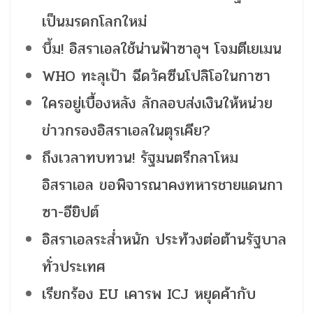
เป็นมรดกโลกใหม่
บึ้ม! อิสราเอลใช้น่านฟ้าซาอุฯ โจมตีเยเมน
WHO ทะลุเป้า ฉีดวัคซีนโปลิโอในกาซา
ใครอยู่เบื้องหลัง ลักลอบส่งเงินให้หน่วย
ข่าวกรองอิสราเอลในตุรเคีย?
ถึงเวลาทบทวน! รัฐมนตรีกลาโหม
อิสราเอล ขอพิจารณาคงทหารชายแดนกา
ซา-อียิปต์
อิสราเอลระส่ำหนัก ประท้วงต่อต้านรัฐบาล
ทั่วประเทศ
เรียกร้อง EU เคารพ ICJ หยุดค้ากับ