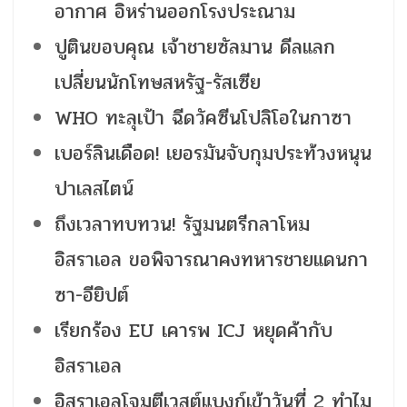
อากาศ อิหร่านออกโรงประณาม
ปูตินขอบคุณ เจ้าชายซัลมาน ดีลแลก
เปลี่ยนนักโทษสหรัฐ-รัสเซีย
WHO ทะลุเป้า ฉีดวัคซีนโปลิโอในกาซา
เบอร์ลินเดือด! เยอรมันจับกุมประท้วงหนุน
ปาเลสไตน์
ถึงเวลาทบทวน! รัฐมนตรีกลาโหม
อิสราเอล ขอพิจารณาคงทหารชายแดนกา
ซา-อียิปต์
เรียกร้อง EU เคารพ ICJ หยุดค้ากับ
อิสราเอล
อิสราเอลโจมตีเวสต์แบงก์เข้าวันที่ 2 ทำไม