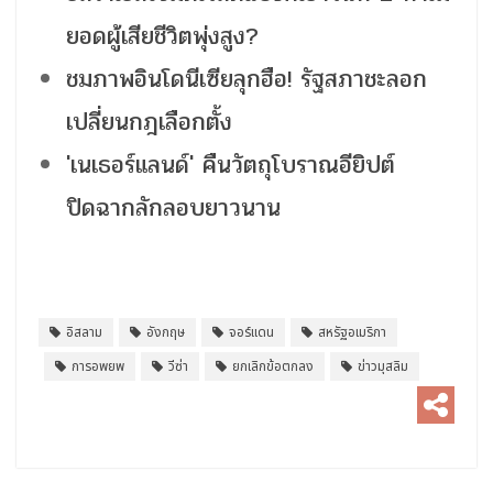
ยอดผู้เสียชีวิตพุ่งสูง?
ชมภาพอินโดนีเซียลุกฮือ! รัฐสภาชะลอก
เปลี่ยนกฎเลือกตั้ง
'เนเธอร์แลนด์' คืนวัตถุโบราณอียิปต์
ปิดฉากลักลอบยาวนาน
อิสลาม
อังกฤษ
จอร์แดน
สหรัฐอเมริกา
การอพยพ
วีซ่า
ยกเลิกข้อตกลง
ข่าวมุสลิม