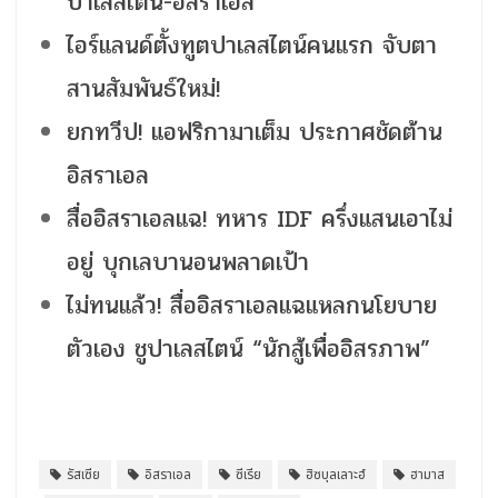
ปาเลสไตน์-อิสราเอล
ไอร์แลนด์ตั้งทูตปาเลสไตน์คนแรก จับตา
สานสัมพันธ์ใหม่!
ยกทวีป! แอฟริกามาเต็ม ประกาศชัดต้าน
อิสราเอล
สื่ออิสราเอลแฉ! ทหาร IDF ครึ่งแสนเอาไม่
อยู่ บุกเลบานอนพลาดเป้า
ไม่ทนแล้ว! สื่ออิสราเอลแฉแหลกนโยบาย
ตัวเอง ชูปาเลสไตน์ “นักสู้เพื่ออิสรภาพ”
รัสเซีย
อิสราเอล
ซีเรีย
ฮิซบุลเลาะฮ์
ฮามาส