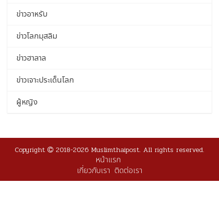
ข่าวอาหรับ
ข่าวโลกมุสลิม
ข่าวฮาลาล
ข่าวเจาะประเด็นโลก
ผู้หญิง