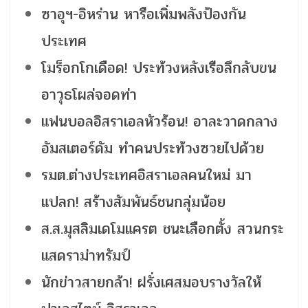
ซาอุฯ-อิหร่าน หารือเพิ่มพลังป้องกัน
ประเทศ
โมร็อกโกเดือด! ประท้วงหลังเรือลึกลับขน
อาวุธโผล่จอดท่า
แฟนบอลอิสราเอลหัวร้อน! อาละวาดกลาง
อัมสเตอร์ดัม ทำคนประท้วงซวยไปด้วย
รมต.ต่างประเทศอิสราเอลคนใหม่ มา
แปลก! สร้างสัมพันธ์ชนกลุ่มน้อย
ส.ส.มุสลิมเดโมแครต ชนะเลือกตั้ง สวนกระ
แสดราม่าทรัมป์
นักข่าวสายกล้า! ฝรั่งเศสมอบรางวัลให้