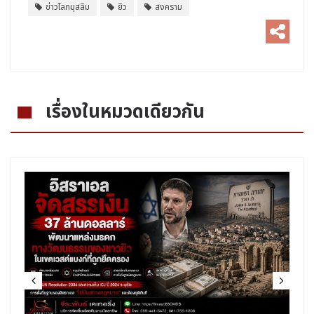
ข่าวโลกมุสลิม
ยิว
สงคราม
เรื่องในหมวดเดียวกัน