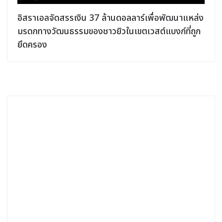
อิสราเอลจัดสรรเงิน 37 ล้านดอลลาร์เพื่อพัฒนาแหล่ง
มรดกทางวัฒนธรรมของชาวยิวในเขตเวสต์แบงก์ที่ถูก
ยึดครอง