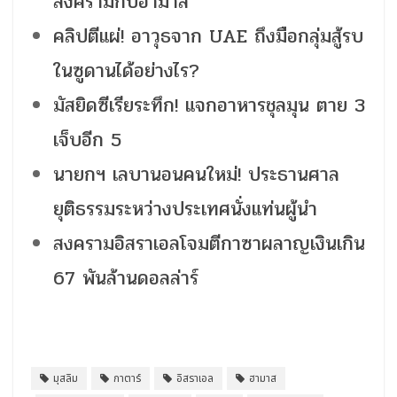
สงครามกับฮามาส
คลิปตีแผ่! อาวุธจาก UAE ถึงมือกลุ่มสู้รบ
ในซูดานได้อย่างไร?
มัสยิดซีเรียระทึก! แจกอาหารชุลมุน ตาย 3
เจ็บอีก 5
นายกฯ เลบานอนคนใหม่! ประธานศาล
ยุติธรรมระหว่างประเทศนั่งแท่นผู้นำ
สงครามอิสราเอลโจมตีกาซาผลาญเงินเกิน
67 พันล้านดอลล่าร์
มุสลิม
กาตาร์
อิสราเอล
ฮามาส