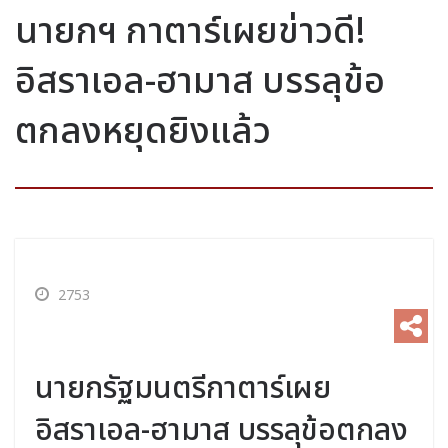
นายกฯ กาตาร์เผยข่าวดี!
อิสราเอล-ฮามาส บรรลุข้อ
ตกลงหยุดยิงแล้ว
2753
นายกรัฐมนตรีกาตาร์เผย
อิสราเอล-ฮามาส บรรลุข้อตกลง