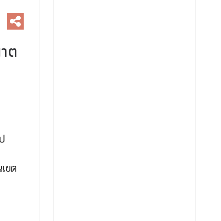
ญาต
ไป
นเขต