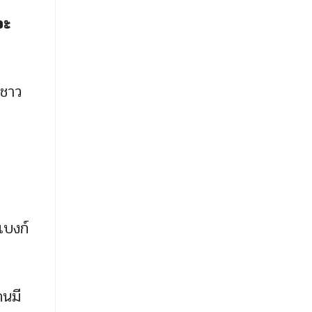
จะ
์ชาว
แบงก์
คนมี