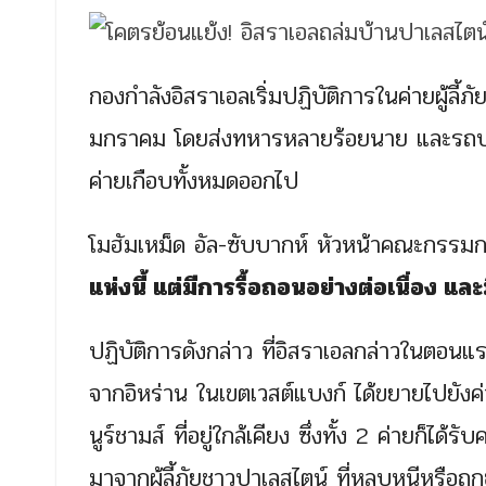
กองกำลังอิสราเอลเริ่มปฏิบัติการในค่ายผู้ลี้ภ
มกราคม โดยส่งทหารหลายร้อยนาย และรถปราบ
ค่ายเกือบทั้งหมดออกไป
โมฮัมเหม็ด อัล-ซับบากห์ หัวหน้าคณะกรรมกา
แห่งนี้ แต่มีการรื้อถอนอย่างต่อเนื่อง แ
ปฏิบัติการดังกล่าว ที่อิสราเอลกล่าวในตอนแรก
จากอิหร่าน ในเขตเวสต์แบงก์ ได้ขยายไปยังค่า
นูร์ชามส์ ที่อยู่ใกล้เคียง ซึ่งทั้ง 2 ค่ายก็ได้
มาจากผู้ลี้ภัยชาวปาเลสไตน์ ที่หลบหนีหรือ