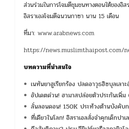
ส่วนร่วมในการโจมตีชุมชนทางตอนใต้ของอิสรา
อิสราเอลโจมตีฉนวนกาซา นาน 15 เดือน
ที่มา:
www.arabnews.com
https://news.muslimthaipost.com/
บทความที่น่าสนใจ
เนทันยาฮูเรียกร้อง ปลดอาวุธฮิซบุลเลาะฮ
อัปเดตด่วน! ฮามาสปล่อยตัวประกันเพิ่ม
ลั่นลอนดอน! 150K ประท้วงต้านบังคับกา
ที่เดียวในโลก! อิสราเอลสั่งจำคุกเด็กปาเ
ดีลสันติภาพ? ปธน.อียิปต์หารือสภายิวโ