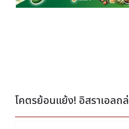
โคตรย้อนแย้ง! อิสราเอลถล่