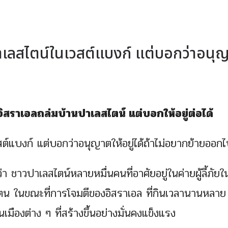
าเลสไตน์ในเวสต์แบงก์ แต่บอกว่าอนุ
ิสราเอลถล่มบ้านปาเลสไตน์ แต่บอกให้อยู่ต่อได้
์แบงก์ แต่บอกว่าอนุญาตให้อยู่ได้ถ้าไม่อยากย้ายออก
 ชาวปาเลสไตน์หลายหมื่นคนที่อาศัยอยู่ในค่ายผู้ลี้ภัยใ
งตน ในขณะที่การโจมตีของอิสราเอล ที่กินเวลานานหลาย
มืองต่าง ๆ ที่สร้างขึ้นอย่างมั่นคงแข็งแรง