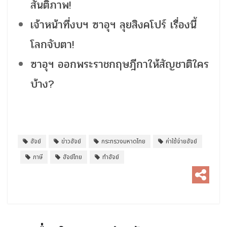
สันติภาพ!
เจ้าหน้าที่งบฯ ซาอุฯ ลุยสิงคโปร์ เรื่องนี้
โลกจับตา!
ซาอุฯ ออกพระราชกฤษฎีกาให้สัญชาติใคร
บ้าง?
ฮัจย์
ข่าวฮัจย์
กระทรวงมหาดไทย
ค่าใช้จ่ายฮัจย์
ภาษี
ฮัจย์ไทย
ทำฮัจย์