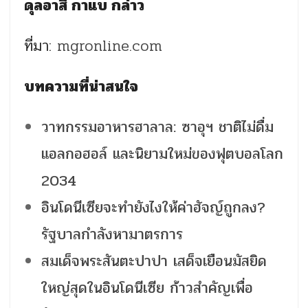
ดุลอาสิ กาแบ กล่าว
ที่มา:
mgronline.com
บทความที่น่าสนใจ
วาทกรรมอาหารฮาลาล: ซาอุฯ ชาติไม่ดื่ม
แอลกอฮอล์ และนิยามใหม่ของฟุตบอลโลก
2034
อินโดนีเซียจะทำยังไงให้ค่าฮัจญ์ถูกลง?
รัฐบาลกำลังหามาตรการ
สมเด็จพระสันตะปาปา เสด็จเยือนมัสยิด
ใหญ่สุดในอินโดนีเซีย ก้าวสำคัญเพื่อ