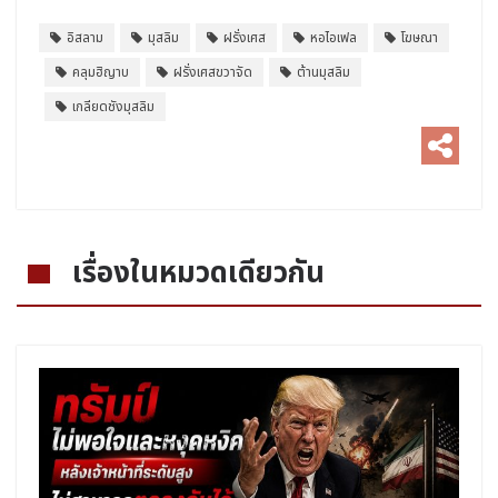
อิสลาม
มุสลิม
ฝรั่งเศส
หอไอเฟล
โฆษณา
คลุมฮิญาบ
ฝรั่งเศสขวาจัด
ต้านมุสลิม
เกลียดชังมุสลิม
เรื่องในหมวดเดียวกัน