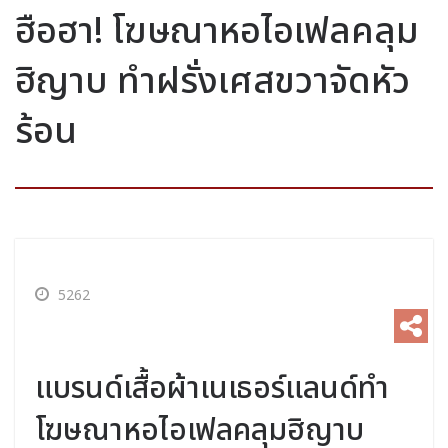
ฮือฮา! โฆษณาหอไอเฟลคลุม
ฮิญาบ ทำฝรั่งเศสขวาจัดหัว
ร้อน
5262
แบรนด์เสื้อผ้าเนเธอร์แลนด์ทำ
โฆษณาหอไอเฟลคลุมฮิญาบ