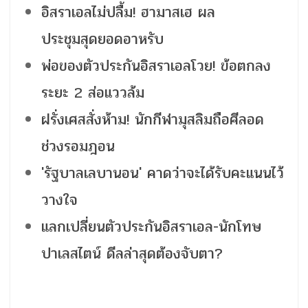
อิสราเอลไม่ปลื้ม! ฮามาสเฮ ผล
ประชุมสุดยอดอาหรับ
พ่อของตัวประกันอิสราเอลโวย! ข้อตกลง
ระยะ 2 ส่อแววล้ม
ฝรั่งเศสสั่งห้าม! นักกีฬามุสลิมถือศีลอด
ช่วงรอมฎอน
'รัฐบาลเลบานอน' คาดว่าจะได้รับคะแนนไว้
วางใจ
แลกเปลี่ยนตัวประกันอิสราเอล-นักโทษ
ปาเลสไตน์ ดีลล่าสุดต้องจับตา?