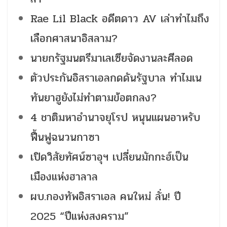
Rae Lil Black อดีตดาว AV เล่าทำไมถึง
เลือกศาสนาอิสลาม?
นายกรัฐมนตรีมาเลเซียจัดงานละศีลอด
ตัวประกันอิสราเอลกดดันรัฐบาล ทำไมเน
ทันยาฮูยังไม่ทำตามข้อตกลง?
4 ชาติมหาอำนาจยุโรป หนุนแผนอาหรับ
ฟื้นฟูฉนวนกาซา
เปิดวิสัยทัศน์ซาอุฯ เปลี่ยนมักกะฮ์เป็น
เมืองแห่งฮาลาล
ผบ.กองทัพอิสราเอล คนใหม่ ลั่น! ปี
2025 “ปีแห่งสงคราม”