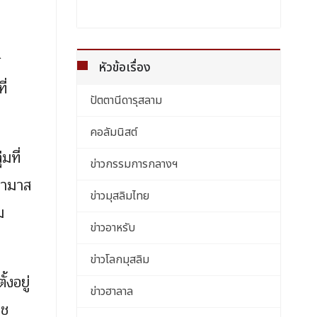
ร
หัวข้อเรื่อง
ี่
ปัตตานีดารุสลาม
คอลัมนิสต์
มที่
ข่าวกรรมการกลางฯ
ฮามาส
ข่าวมุสลิมไทย
ม
ข่าวอาหรับ
ข่าวโลกมุสลิม
งอยู่
ข่าวฮาลาล
าช