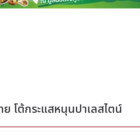
มาย โต้กระแสหนุนปาเลสไตน์