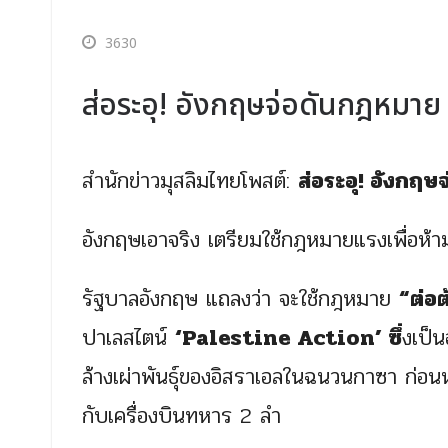
3630
ส่อระอุ! อังกฤษจ่อดันกฎหมาย
สำนักข่าวมุสลิมไทยโพสต์:
ส่อระอุ! อังกฤ
อังกฤษเอาจริง เตรียมใช้กฎหมายแรงเพื่อห้
รัฐบาลอังกฤษ แถลงว่า จะใช้กฎหมาย
“ต่อ
ปาเลสไตน์
‘Palestine Action’ ซึ่
งเป็น
ล้างเผ่าพันธุ์ของอิสราเอลในฉนวนกาซา ก่อนหน
กับเครื่องบินทหาร 2 ลำ