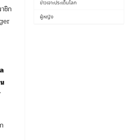
ข่าวเจาะประเด็นโลก
าชิก
ผู้หญิง
ager
าล
ิน
”
าก