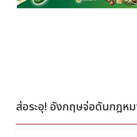
ส่อระอุ! อังกฤษจ่อดันกฎห