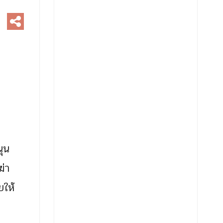
นุน
ฆ่า
ยให้