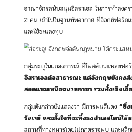
อาณาจักรสนับสนุนอิสราเอล ในการทำสงคร
2 คน เข้าไปในฐานทัพอากาศ ที่อ็อกซ์ฟอร์ดเชอ
และใช้ชะแลงทุบ
กลุ่มระบุในแถลงการณ์ ที่โพสต์บนแพลตฟอร์ม 
อิสราเอลต่อสาธารณะ แต่อังกฤษยังคงส่ง
สอดแนมเหนือฉนวนกาซา รวมทั้งเติมเชื้อ
กลุ่มดังกล่าวยังแถลงว่า มีการพ่นสีแดง
“ซึ่
รันเวย์ และตั้งใจที่จะทิ้งธงปาเลสไตน์ให้ห
สถานที่ทางทหารโดยไม่ถูกตรวจพบ และหลีกเล