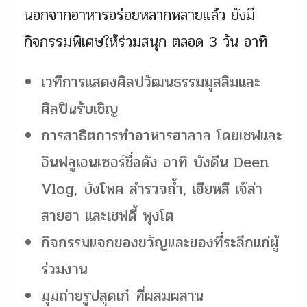
นอกจากอาหารอร่อยหลากหลายแล้ว ยังมี
กิจกรรมพิเศษให้ร่วมสนุก ตลอด 3 วัน อาทิ
เวทีการแสดงศิลปวัฒนธรรมมุสลิมและ
ศิลปินรับเชิญ
การสาธิตการทำอาหารฮาลาล โดยเชฟและ
อินฟลูเอนเซอร์ชื่อดัง อาทิ บังดีน Deen
Vlog, บังโพค สำรวจถ้ำ, เฮียหลี เจ๊ล่า
สายฮา และเชฟดี้ พุงโต
กิจกรรมแจกของขวัญและของที่ระลึกแก่ผู้
ร่วมงาน
มุมถ่ายรูปสุดเก๋ ที่ผสมผสาน