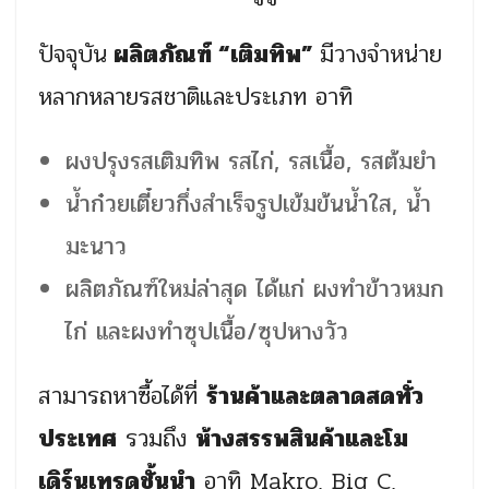
ปัจจุบัน
ผลิตภัณฑ์ “เติมทิพ”
มีวางจำหน่าย
หลากหลายรสชาติและประเภท อาทิ
ผงปรุงรสเติมทิพ รสไก่, รสเนื้อ, รสต้มยำ
น้ำก๋วยเตี๋ยวกึ่งสำเร็จรูปเข้มข้นน้ำใส, น้ำ
มะนาว
ผลิตภัณฑ์ใหม่ล่าสุด ได้แก่ ผงทำข้าวหมก
ไก่ และผงทำซุปเนื้อ/ซุปหางวัว
สามารถหาซื้อได้ที่
ร้านค้าและตลาดสดทั่ว
ประเทศ
รวมถึง
ห้างสรรพสินค้าและโม
เดิร์นเทรดชั้นนำ
อาทิ Makro, Big C,