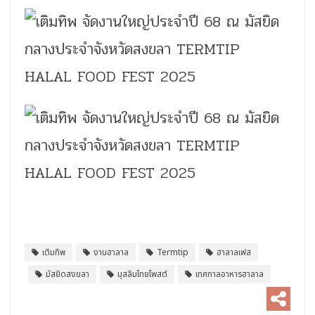
เติมทิพ
งานฮาลาล
Termtip
ฮาลาลเฟส
มัสยิดสงขลา
มุสลิมไทยโพสต์
เทศกาลอาหารฮาลาล