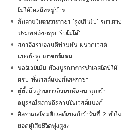
ไม่ให้ไหลถึงหมู่บ้าน
ล้มตายในฉนวนกาซา 'สูงเกินไป' รมว.ต่าง
ประเทศอังกฤษ 'รับไม่ได้'
สภาอิสราเอลมติท่วมท้น ผนวกเวสต์
แบงก์-หุบเขาจอร์แดน
นอร์เวย์เน้น ต้องบูรณาการปาเลสไตน์ให้
ครบ ทั้งเวสต์แบงก์และกาซา
ผู้ตั้งถิ่นฐานชาวยิวนับพันคน บุกเข้า
อนุสรณ์สถานอิสลามในเวสต์แบงก์
อิสราเอลโจมตีเวสต์แบงก์เข้าวันที่ 2 ทำไม
ยอดผู้เสียชีวิตพุ่งสูง?