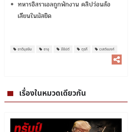
ทหารอิสราเอลถูกพักงาน คลิปว่อนล้อ
เลียนในมัสยิด
ชาติมุสลิม
ซาอุ
อียิปต์
ตุรกี
เวสต์แบงก์
เรื่องในหมวดเดียวกัน