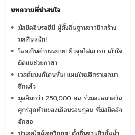
บทความที่น่าสนใจ
มัสยิดอิบรอฮีมี ผู้ตั้งถิ่นฐานชาวยิวสร้าง
มลทินหนัก!
โหดเกินคำบรรยาย! ยิวจุดไฟเผารถ เข้าใจ
ผิดขนช่วยกาซา
เวสต์แบงก์โดนหั่น! แผนใหม่อิสราเอลมา
อีกแล้ว
มุสลิมกว่า 250,000 คน ร่วมละหมาดวัน
ศุกร์สุดท้ายของเดือนรอมฎอน ที่มัสยิดอัล
อักซอ
ปาเลสไตน์เจอวิกฤต! ตั้งถิ่นฐานยิวกั้นน้ำ