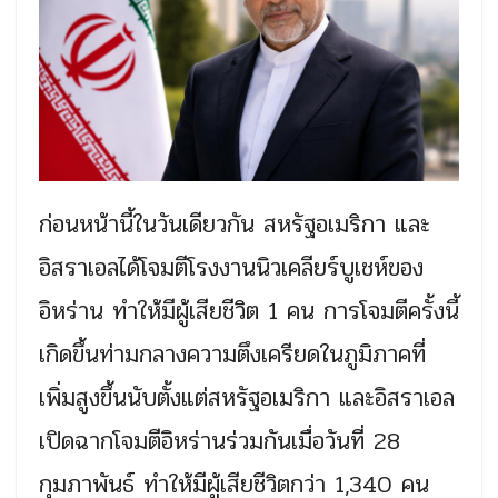
ก่อนหน้านี้ในวันเดียวกัน สหรัฐอเมริกา และ
อิสราเอลได้โจมตีโรงงานนิวเคลียร์บูเชห์ของ
อิหร่าน ทำให้มีผู้เสียชีวิต 1 คน การโจมตีครั้งนี้
เกิดขึ้นท่ามกลางความตึงเครียดในภูมิภาคที่
เพิ่มสูงขึ้นนับตั้งแต่สหรัฐอเมริกา และอิสราเอล
เปิดฉากโจมตีอิหร่านร่วมกันเมื่อวันที่ 28
กุมภาพันธ์ ทำให้มีผู้เสียชีวิตกว่า 1,340 คน