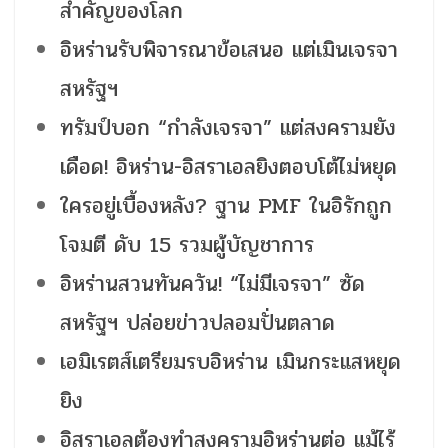
สำคัญของโลก
อิหร่านรับพิจารณาข้อเสนอ แต่เมินเจรจา
สหรัฐฯ
ทรัมป์บอก “กำลังเจรจา” แต่สงครามยัง
เดือด! อิหร่าน-อิสราเอลยิงตอบโต้ไม่หยุด
ใครอยู่เบื้องหลัง? ฐาน PMF ในอิรักถูก
โจมตี ดับ 15 รวมผู้บัญชาการ
อิหร่านสวนทันควัน! “ไม่มีเจรจา” ซัด
สหรัฐฯ ปล่อยข่าวปลอมปั่นตลาด
เอมิเรตส์เตรียมรบอิหร่าน เมินกระแสหยุด
ยิง
อิสราเอลต้องทำสงครามอิหร่านต่อ แม้ไร้