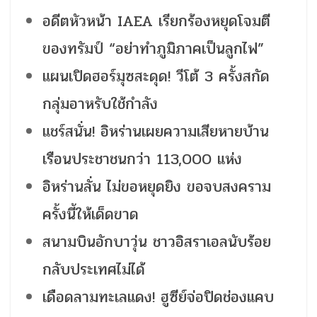
อดีตหัวหน้า IAEA เรียกร้องหยุดโจมตี
ของทรัมป์ “อย่าทำภูมิภาคเป็นลูกไฟ”
แผนเปิดฮอร์มุซสะดุด! วีโต้ 3 ครั้งสกัด
กลุ่มอาหรับใช้กำลัง
แชร์สนั่น! อิหร่านเผยความเสียหายบ้าน
เรือนประชาชนกว่า 113,000 แห่ง
อิหร่านลั่น ไม่ขอหยุดยิง ขอจบสงคราม
ครั้งนี้ให้เด็ดขาด
สนามบินอักบาวุ่น ชาวอิสราเอลนับร้อย
กลับประเทศไม่ได้
เดือดลามทะเลแดง! ฮูซีย์จ่อปิดช่องแคบ