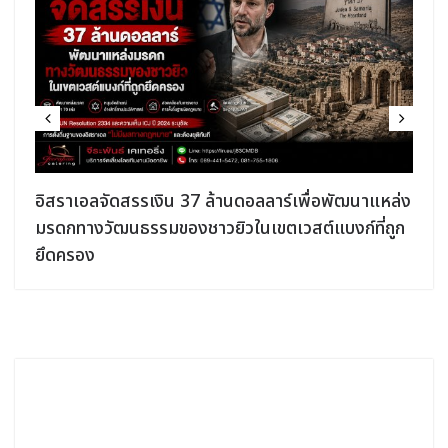
อิสราเอลจัดสรรเงิน 37 ล้านดอลลาร์เพื่อพัฒนาแหล่ง
มรดกทางวัฒนธรรมของชาวยิวในเขตเวสต์แบงก์ที่ถูก
ยึดครอง