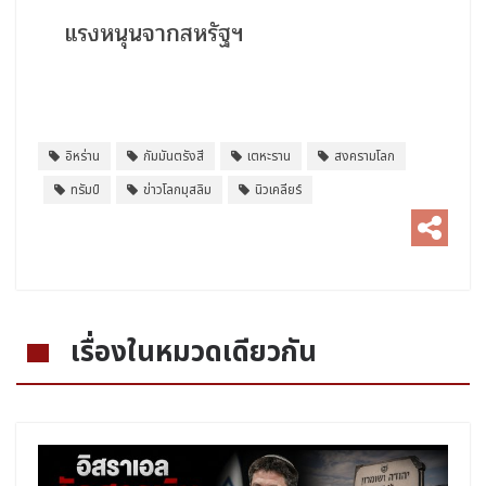
แรงหนุนจากสหรัฐฯ
อิหร่าน
กัมมันตรังสี
เตหะราน
สงครามโลก
ทรัมป์
ข่าวโลกมุสลิม
นิวเคลียร์
เรื่องในหมวดเดียวกัน