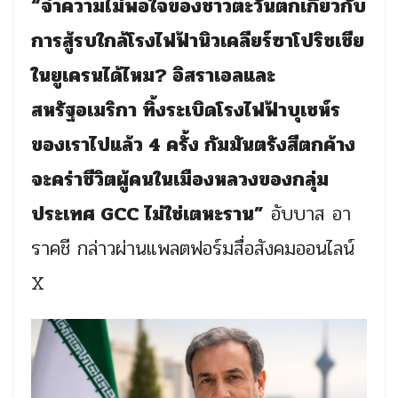
“จำความไม่พอใจของชาวตะวันตกเกี่ยวกับ
การสู้รบใกล้โรงไฟฟ้านิวเคลียร์ซาโปริชเชีย
ในยูเครนได้ไหม? อิสราเอลและ
สหรัฐอเมริกา ทิ้งระเบิดโรงไฟฟ้าบุเชห์ร
ของเราไปแล้ว 4 ครั้ง กัมมันตรังสีตกค้าง
จะคร่าชีวิตผู้คนในเมืองหลวงของกลุ่ม
ประเทศ GCC ไม่ใช่เตหะราน”
อับบาส อา
ราคชี กล่าวผ่านแพลตฟอร์มสื่อสังคมออนไลน์
X