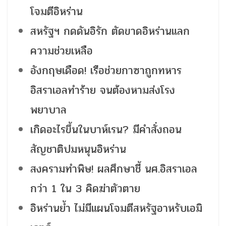
โจมตีอิหร่าน
สหรัฐฯ กดดันอิรัก ตัดขาดอิหร่านแลก
ความช่วยเหลือ
อังกฤษเดือด! เรือช่วยกาซาถูกทหาร
อิสราเอลทำร้าย จนต้องหามส่งโรง
พยาบาล
เกิดอะไรขึ้นในบาห์เรน? มีคำสั่งถอน
สัญชาติปมหนุนอิหร่าน
สงครามทำพิษ! ผลศึกษาชี้ นศ.อิสราเอล
กว่า 1 ใน 3 คิดฆ่าตัวตาย
อิหร่านย้ำ ไม่มีแผนโจมตีสหรัฐอาหรับเอมิ