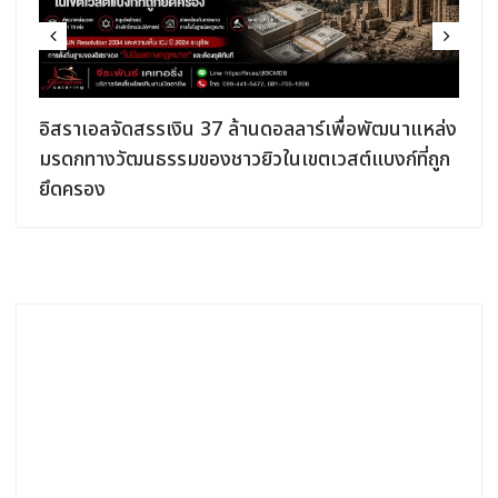
อิสราเอลจัดสรรเงิน 37 ล้านดอลลาร์เพื่อพัฒนาแหล่ง
มรดกทางวัฒนธรรมของชาวยิวในเขตเวสต์แบงก์ที่ถูก
ยึดครอง