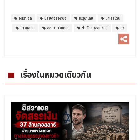
อิสราเอล
มัสยิดอัลอักซอ
เยรูซาเลม
ปาเลสไตน์
ข่าวมุสลิม
ละหมาดวันศุกร์
ข่าวโลกมุสลิมวันนี้
ยิว
เรื่องในหมวดเดียวกัน