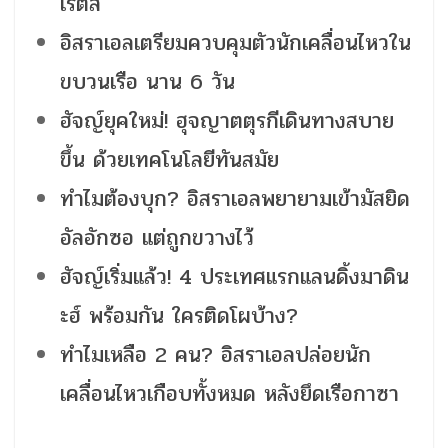
เรตส์
อิสราเอลเตรียมควบคุมตัวนักเคลื่อนไหวใน
ขบวนเรือ นาน 6 วัน
ฮัจญ์ยุคใหม่! ฮุจญาตตุรกีเดินทางสบาย
ขึ้น ด้วยเทคโนโลยีทันสมัย
ทำไมต้องบุก? อิสราเอลพยายามเข้ามัสยิด
อัลอักซอ แต่ถูกขวางไว้
ฮัจญ์เริ่มแล้ว! 4 ประเทศแรกแลนดิ้งมาดิน
ะฮ์ พร้อมกัน ใครติดโผบ้าง?
ทำไมเหลือ 2 คน? อิสราเอลปล่อยนัก
เคลื่อนไหวเกือบทั้งหมด หลังยึดเรือกาซา