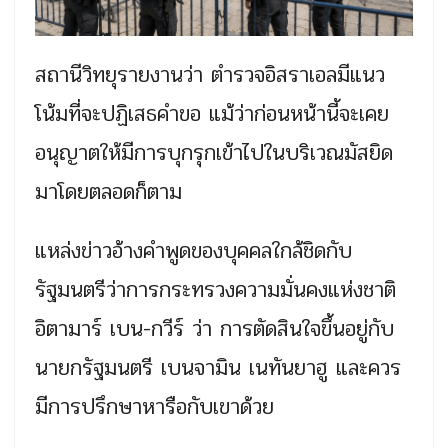
สถานีวิทยุรายงานว่า ตำรวจอิสราเอลมีแนว
โน้มที่จะปฏิเสธคำขอ แม้ว่าก่อนหน้านี้จะเคย
อนุญาตให้มีการบุกรุกเข้าไปในบริเวณมัสยิด
มาโดยตลอดก็ตาม
แหล่งข่าวอ้างคำพูดของบุคคลใกล้ชิดกับ
รัฐมนตรีว่าการกระทรวงความมั่นคงแห่งชาติ
อิตามาร์ เบน-กวีร์ ว่า การตัดสินใจขึ้นอยู่กับ
นายกรัฐมนตรี เบนจามิน เนทันยาฮู และควร
มีการปรึกษาหารือกับเขาด้วย